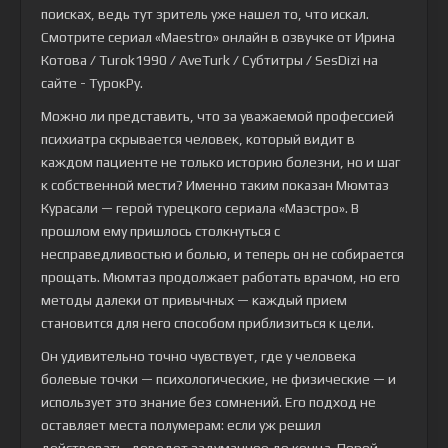
поисках, ведь тут зритель уже нашел то, что искал.
Смотрите сериал «Maestro» онлайн в озвучке от Ирина
Котова / Turok1990 / AveTurk / Субтитры / SesDizi на
сайте - ТурокРу.
Можно ли представить, что за уважаемой профессией
психиатра скрывается человек, который видит в
каждом пациенте не только историю болезни, но и шаг
к собственной мести? Именно таким показан Мюмтаз
Курасали — герой турецкого сериала «Маэстро». В
прошлом ему пришлось столкнуться с
несправедливостью и болью, и теперь он не собирается
прощать. Мюмтаз продолжает работать врачом, но его
методы далеки от привычных — каждый прием
становится для него способом приблизиться к цели.
Он удивительно точно чувствует, где у человека
болевые точки — психологические, не физические — и
использует это знание без сомнений. Его подход не
оставляет места полумерам: если уж решил