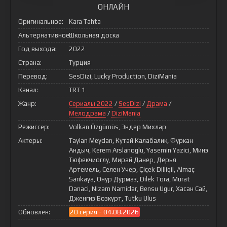
ОНЛАЙН
Оригинальное:
Kara Tahta
Альтернативное:
Школьная доска
Год выхода:
2022
Страна:
Турция
Перевод:
SesDizi, Lucky Production, DiziMania
Канал:
TRT 1
Жанр:
Сериалы 2022
/
SesDizi
/
Драма
/
Мелодрама
/
DiziMania
Режиссер:
Volkan Özgümüs, Эндер Михлар
Актеры:
Taylan Meydan, Кутай Калабалик, Фуркан
Андыч, Kerem Arslanoglu, Yasemin Yazici, Минэ
Тюфекчиоглу, Мирай Данер, Дерья
Артемель, Селен Учер, Çiçek Dilligil, Almaç
Sarikaya, Онур Дурмаз, Dilek Tora, Murat
Danaci, Nizam Namidar, Bensu Ugur, Хасан Сай,
Дженгиз Бозкурт, Tutku Ulus
Обновлён:
20 серия - 04.08.2026