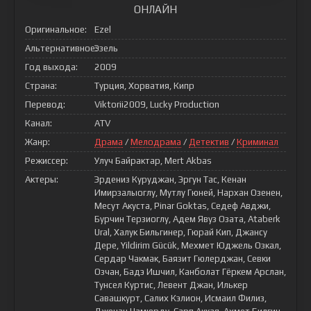
ОНЛАЙН
Оригинальное:
Ezel
Альтернативное:
Эзель
Год выхода:
2009
Страна:
Турция, Хорватия, Кипр
Перевод:
Viktorii2009, Lucky Production
Канал:
ATV
Жанр:
Драма
/
Мелодрама
/
Детектив
/
Криминал
Режиссер:
Улуч Байрактар, Mert Akbas
Актеры:
Эрдениз Куруджан, Эргун Тас, Кенан
Имирзалыоглу, Мутлу Гюней, Нархан Озенен,
Месут Акуста, Pinar Goktas, Седеф Авджи,
Бурчин Терзиоглу, Адем Явуз Озата, Ataberk
Ural, Халук Бильгинер, Гюрай Кип, Джансу
Дере, Yildirim Gücük, Мехмет Юджель Озкал,
Сердар Чакмак, Баязит Гюлерджан, Севки
Озчан, Бадэ Ишчил, Канболат Гёркем Арслан,
Тунсел Куртис, Левент Джан, Илькер
Савашкурт, Салих Кэлион, Исмаил Филиз,