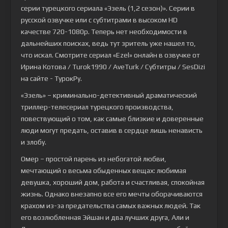
серии турецкого сериала
«Эзель (1,2 сезон)»
. Серии в
русской озвучке или с субтитрами в высоком HD
качестве 720-1080p. Теперь нет необходимости в
дальнейших поисках, ведь тут зритель уже нашел то,
что искал. Смотрите сериал «Ezel» онлайн в озвучке от
Ирина Котова / Turok1990 / AveTurk / Субтитры / SesDizi
на сайте - ТурокРу.
«Эзель» – криминально-детективный драматический
триллер-телесериал турецкого производства,
повествующий о том, как самые близкие и доверенные
люди могут предать, оставив в сердце лишь ненависть
и злобу.
Омер – простой парень из небогатой любви,
мечтающий о весьма обыденных вещах: любимая
девушка, хороший дом, работа и счастливая, спокойная
жизнь. Однако внезапно все его мечты оборачиваются
крахом из-за предательства самых важных людей. Так
его возлюбленная Эйшан и два лучших друга, Али и