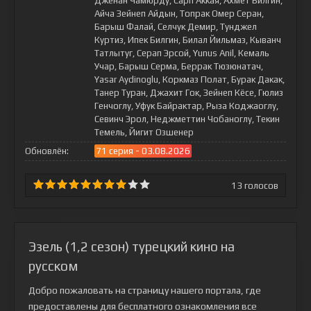
Дженан Чамюрду, Сарп Аккая, Ахмет Билгин,
Айча Зейнеп Айдын, Топрак Омер Серан,
Барыш Фалай, Селчук Демир, Тунджел
Куртиз, Ипек Билгин, Билал Йильмаз, Кыванч
Татлытуг, Серап Эрсой, Yunus Anil, Кемаль
Учар, Барыш Серма, Беррак Тюзюнатач,
Yasar Aydinoglu, Коркмаз Полат, Бурак Дакак,
Танер Туран, Джахит Гок, Зейнеп Кёсе, Гюлиз
Генчоглу, Уфук Байрактар, Рыза Коджаоглу,
Севинч Эрол, Неджметтин Чобаноглу, Текин
Темель, Йигит Озшенер
Обновлён:
71 серия - 03.08.2026
13
голосов
Эзель (1,2 сезон) турецкий кино на
русском
Добро пожаловать на страницу нашего портала, где
предоставлены для бесплатного ознакомления все