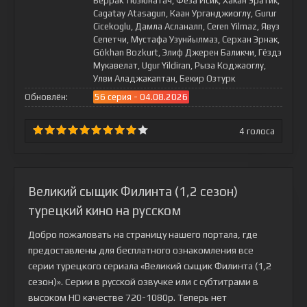
Беррак Тюзюнатач, Феза Исик, Хакан Эратик,
Cagatay Atasagun, Каан Урганджиоглу, Gurur
Cicekoglu, Дамла Асланалп, Ceren Yilmaz, Явуз
Сепетчи, Мустафа Узунйылмаз, Серхан Эрнак,
Gökhan Bozkurt, Элиф Джерен Баликчи, Гёздэ
Мукавелат, Ugur Yildiran, Рыза Коджаоглу,
Улви Аладжакаптан, Бекир Озтурк
Обновлён:
56 серия - 04.08.2026
4
голоса
Великий сыщик Филинта (1,2 сезон)
турецкий кино на русском
Добро пожаловать на страницу нашего портала, где
предоставлены для бесплатного ознакомления все
серии турецкого сериала
«Великий сыщик Филинта (1,2
сезон)»
. Серии в русской озвучке или с субтитрами в
высоком HD качестве 720-1080p. Теперь нет