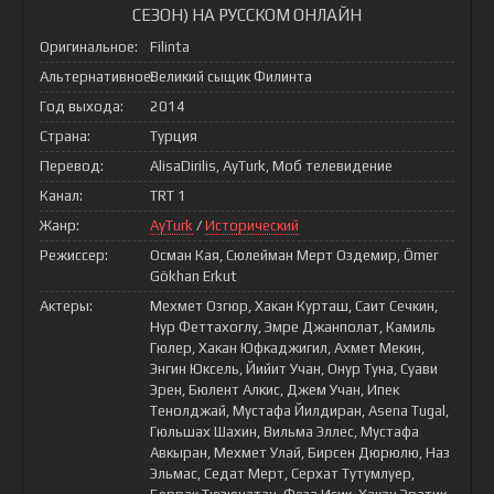
СЕЗОН) НА РУССКОМ ОНЛАЙН
Оригинальное:
Filinta
Альтернативное:
Великий сыщик Филинта
Год выхода:
2014
Страна:
Турция
Перевод:
AlisaDirilis, AyTurk, Моб телевидение
Канал:
TRT 1
Жанр:
AyTurk
/
Исторический
Режиссер:
Осман Кая, Сюлейман Мерт Оздемир, Ömer
Gökhan Erkut
Актеры:
Мехмет Озгюр, Хакан Курташ, Саит Сечкин,
Нур Феттахоглу, Эмре Джанполат, Камиль
Гюлер, Хакан Юфкаджигил, Ахмет Мекин,
Энгин Юксель, Йийит Учан, Онур Туна, Суави
Эрен, Бюлент Алкис, Джем Учан, Ипек
Тенолджай, Мустафа Йилдиран, Asena Tugal,
Гюльшах Шахин, Вильма Эллес, Мустафа
Авкыран, Мехмет Улай, Бирсен Дюрюлю, Наз
Эльмас, Седат Мерт, Серхат Тутумлуер,