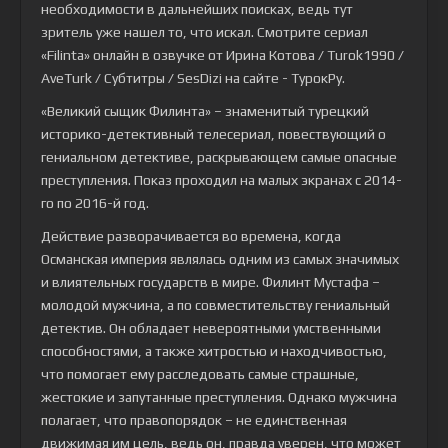
необходимости в дальнейших поисках, ведь тут
зритель уже нашел то, что искал. Смотрите сериал
«Filinta» онлайн в озвучке от Ирина Котова / Turok1990 /
AveTurk / Субтитры / SesDizi на сайте - ТурокРу.
«Великий сыщик Филинта» – знаменитый турецкий
историко-детективный телесериал, повествующий о
гениальном детективе, раскрывающем самые опасные
преступления. Показ проходил на малых экранах с 2014-
го по 2016-й год.
Действие разворачивается во времена, когда
Османская империя являлась одним из самых значимых
и влиятельных государств в мире. Филинт Мустафа –
молодой мужчина, а по совместительству гениальный
детектив. Он обладает невероятными умственными
способностями, а также хитростью и находчивостью,
что помогает ему расследовать самые страшные,
жестокие и запутанные преступления. Однако мужчина
полагает, что правопорядок – не единственная
движимая им цель, ведь он, правда уверен, что может