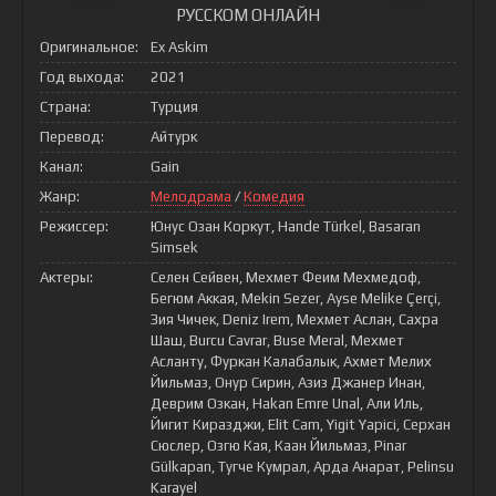
РУССКОМ ОНЛАЙН
Оригинальное:
Ex Askim
Год выхода:
2021
Страна:
Турция
Перевод:
Айтурк
Канал:
Gain
Жанр:
Мелодрама
/
Комедия
Режиссер:
Юнус Озан Коркут, Hande Türkel, Basaran
Simsek
Актеры:
Селен Сейвен, Мехмет Феим Мехмедоф,
Бегюм Аккая, Mekin Sezer, Ayse Melike Çerçi,
Зия Чичек, Deniz Irem, Мехмет Аслан, Сахра
Шаш, Burcu Cavrar, Buse Meral, Мехмет
Асланту, Фуркан Калабалык, Ахмет Мелих
Йильмаз, Онур Сирин, Азиз Джанер Инан,
Деврим Озкан, Hakan Emre Unal, Али Иль,
Йигит Киразджи, Elit Cam, Yigit Yapici, Серхан
Сюслер, Озгю Кая, Каан Йильмаз, Pinar
Gülkapan, Тугче Кумрал, Арда Анарат, Pelinsu
Karayel