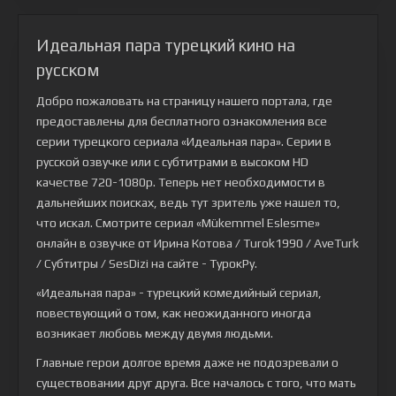
Идеальная пара турецкий кино на
русском
Добро пожаловать на страницу нашего портала, где
предоставлены для бесплатного ознакомления все
серии турецкого сериала
«Идеальная пара»
. Серии в
русской озвучке или с субтитрами в высоком HD
качестве 720-1080p. Теперь нет необходимости в
дальнейших поисках, ведь тут зритель уже нашел то,
что искал. Смотрите сериал «Mükemmel Eslesme»
онлайн в озвучке от Ирина Котова / Turok1990 / AveTurk
/ Субтитры / SesDizi на сайте - ТурокРу.
«Идеальная пара» - турецкий комедийный сериал,
повествующий о том, как неожиданного иногда
возникает любовь между двумя людьми.
Главные герои долгое время даже не подозревали о
существовании друг друга. Все началось с того, что мать