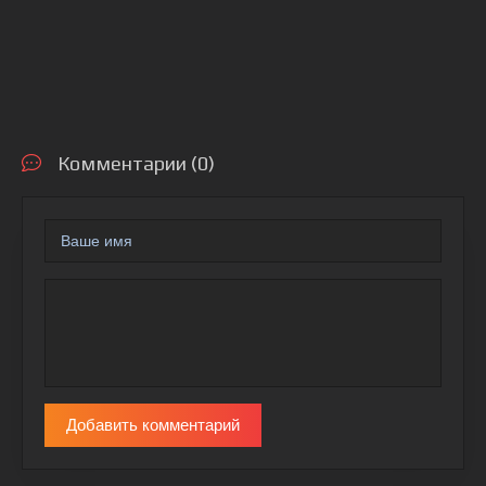
Комментарии (0)
Добавить комментарий