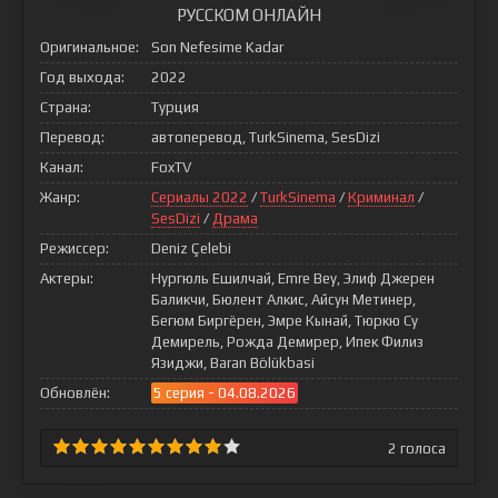
РУССКОМ ОНЛАЙН
Оригинальное:
Son Nefesime Kadar
Год выхода:
2022
Страна:
Турция
Перевод:
автоперевод, TurkSinema, SesDizi
Канал:
FoxTV
Жанр:
Сериалы 2022
/
TurkSinema
/
Криминал
/
SesDizi
/
Драма
Режиссер:
Deniz Çelebi
Актеры:
Нургюль Ешилчай, Emre Bey, Элиф Джерен
Баликчи, Бюлент Алкис, Айсун Метинер,
Бегюм Биргёрен, Эмре Кынай, Тюркю Су
Демирель, Рожда Демирер, Ипек Филиз
Язиджи, Baran Bölükbasi
Обновлён:
5 серия - 04.08.2026
2
голоса