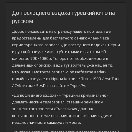
До последнего вздоха турецкий кино на
русском
Добро пожаловать на страницу нашего портала, где
предоставлены для бесплатного ознакомления все
серии турецкого сериала
«До последнего вздоха»
. Серии
в русской озвучке или с субтитрами в высоком HD
качестве 720-1080p. Теперь нет необходимости в
дальнейших поисках, ведь тут зритель уже нашел то,
что искал. Смотрите сериал «Son Nefesime Kadar»
онлайн в озвучке от Ирина Котова / Turok1990 / AveTurk
/ Субтитры / SesDizi на сайте - ТурокРу.
«До последнего вздоха» – турецкий криминально-
драматический телесериал, ставший ремейком
знаменитого проекта «Счастливая долина»,
посвященного теме несправедливости правосудия и
неоднозначности самосуда и мести.