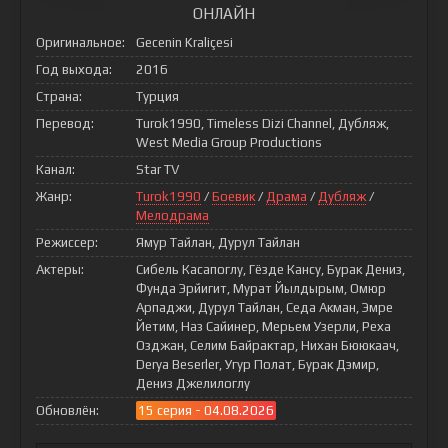
ОНЛАЙН
Оригинальное:
Gecenin Kraliçesi
Год выхода:
2016
Страна:
Турция
Перевод:
Turok1990, Timeless Dizi Channel, Дубляж,
West Media Group Productions
Канал:
Star TV
Жанр:
Turok1990
/
Боевик
/
Драма
/
Дубляж
/
Мелодрама
Режиссер:
Ямур Тайлан, Дурул Тайлан
Актеры:
Сибель Касапоглу, Гёзде Кансу, Бурак Дениз,
Фунда Эрйигит, Мурат Йылдырым, Омюр
Арпаджи, Дурул Тайлан, Седа Акман, Эмре
Йетим, Наз Сайинер, Мерьем Узерли, Реха
Озджан, Селим Байрактар, Нихан Бююкаач,
Derya Beserler, Угур Полат, Бурак Дэмир,
Дениз Джелилоглу
Обновлён:
15 серия - 04.08.2026