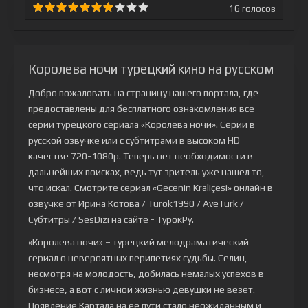
16
голосов
Королева ночи турецкий кино на русском
Добро пожаловать на страницу нашего портала, где
предоставлены для бесплатного ознакомления все
серии турецкого сериала
«Королева ночи»
. Серии в
русской озвучке или с субтитрами в высоком HD
качестве 720-1080p. Теперь нет необходимости в
дальнейших поисках, ведь тут зритель уже нашел то,
что искал. Смотрите сериал «Gecenin Kraliçesi» онлайн в
озвучке от Ирина Котова / Turok1990 / AveTurk /
Субтитры / SesDizi на сайте - ТурокРу.
«Королева ночи» – турецкий мелодраматический
сериал о невероятных перипетиях судьбы. Селин,
несмотря на молодость, добилась немалых успехов в
бизнесе, а вот с личной жизнью девушки не везет.
Появление Картала на ее пути стало неожиданным и