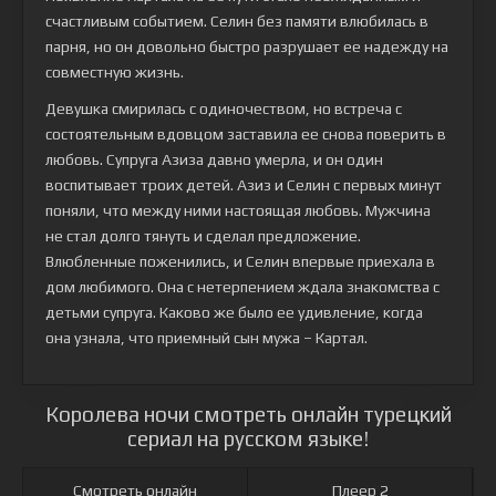
счастливым событием. Селин без памяти влюбилась в
парня, но он довольно быстро разрушает ее надежду на
совместную жизнь.
Девушка смирилась с одиночеством, но встреча с
состоятельным вдовцом заставила ее снова поверить в
любовь. Супруга Азиза давно умерла, и он один
воспитывает троих детей. Азиз и Селин с первых минут
поняли, что между ними настоящая любовь. Мужчина
не стал долго тянуть и сделал предложение.
Влюбленные поженились, и Селин впервые приехала в
дом любимого. Она с нетерпением ждала знакомства с
детьми супруга. Каково же было ее удивление, когда
она узнала, что приемный сын мужа – Картал.
Королева ночи смотреть онлайн турецкий
сериал на русском языке!
Смотреть онлайн
Плеер 2