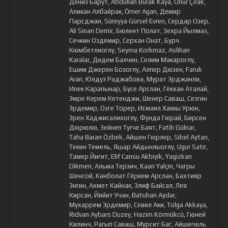
Дениз Барут, Abdullah Burak Kaya, Onur Çirak,
Аликан Албайрак, Ömer Agan, Демир
Парсджан, Süreyya Gürsel Evren, Сердар Озер,
Ali Sinan Demir, Бюлент Полат, Зехра Йылмаз,
Сечкин Оздемир, Серхан Онат, Бурч
Кюмбетлиоглу, Seyma Korkmaz, Aslihan
Karalar, Дидем Балчин, Селим Макароглу,
Ешим Джерен Бозоглу, Алпер Дюзен, Faruk
Aran, Юлдуз Раджабова, Мурат Эрджанли,
Ипек Карапынар, Бусе Арслан, Гёкхан Аталай,
Эмре Керем Кетенджи, Шенер Саваш, Сезгин
Эрдемир, Озге Торер, Исмаил Хаккы Урюн,
Эрен Хаджисалихоглу, Фунда Гюрай, Бирсен
Дюрюлю, Зейнеп Тугче Баят, Fatih Gülnar,
Taha Baran Özbek, Айшен Гюрлер, Sibel Aytan,
Текин Темель, Яшар Айдынлыоглу, Ugur Satir,
Тамер Йигит, Elif Cansu Akbiyik, Yagizkan
Dikmen, Альма Терзич, Kaan Yalçin, Чагры
Шенсой, Канболат Гёркем Арслан, Бахтияр
Энгин, Ахмет Кайнак, Элиф Байсал, Лея
Кирсан, Йийит Учан, Batuhan Aydar,
Мухаррем Эрдемир, Севил Аки, Tolga Akkaya,
Ridvan Aybars Duzey, Hazim Körmükcü, Гюней
Килинч, Рагып Саваш, Мурсит Баг, Айшегюль