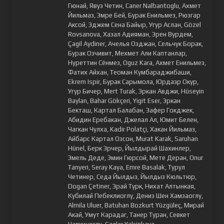
Гюнай, Явуз Четин, Caner Nalbantoglu, Ахмет
Йильмаз, Эмре Бей, Бурак Енильмез, Рюзгар
Аксой, Эджем Сена Байыр, Угур Аслан, Gözel
Rovsanova, Хазал Адияман, Эрен Вурдем,
Çagil Aydiner, Ачелья Озджан, Сельчук Борак,
Бурак Озчивит, Мехмет Али Каптанлар,
Нуреттин Сёнмез, Oguz Kara, Ахмет Енильмез,
Фатих Айхан, Теоман Кумбараджибаши,
Ekrem Ispir, Бурак Сарымола, Юрдаэр Окур,
Угур Бичер, Mert Turak, Эркан Авджи, Hüseyin
Baylan, Bahar Gökçeri, Yigit Eser, Эркан
Бекташ, Картал Балабан, Зафер Гокджек,
Абидин Еребакан, Джелал Ал, Юмит Белен,
Чагкан Чулха, Kadir Polatçi, Хакан Йильмаз,
Айбарс Картал Озсон, Murat Karak, Saruhan
Hünel, Берк Эрчер, Йылдырай Шахинлер,
Эмель Деде, Эмин Гюрсой, Мете Деран, Onur
Tanyeri, Seray Kaya, Emre Basalak, Турул
Четинер, Седа Йылдыз, Йылдыз Кюльтюр,
Dogan Çetiner, Эрай Турк, Нихат Алтынкая,
Кубилай Пебеклиоглу, Дениз Шен Хамзаоглу,
Almila Uluer, Batuhan Bozkurt Yüzgüleç, Мирай
Акай, Умут Карадаг, Танер Туран, Севкет