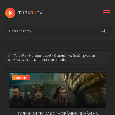
TURK
RU
TV
TurokRu
»
Исторический
» Оснꝍвẫние: Осмẫн
русская
озвучка смотреть полностью онлайн!
Завершен
ТУРЕЦКИЙ СЕРИАЛ ОСНꝌВẪНИЕ: ОСМẪН НА