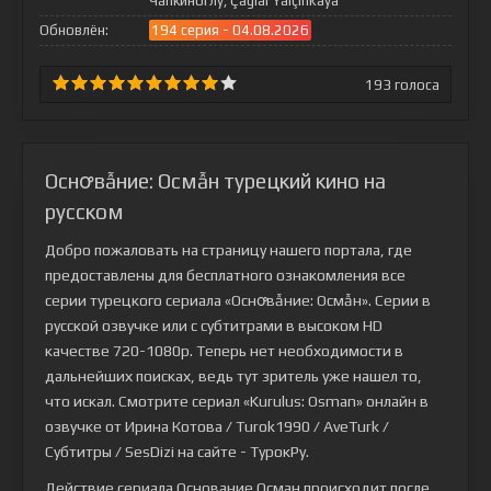
Чапкиноглу, Çaglar Yalçinkaya
Обновлён:
194 серия - 04.08.2026
193
голоса
Оснꝍвẫние: Осмẫн турецкий кино на
русском
Добро пожаловать на страницу нашего портала, где
предоставлены для бесплатного ознакомления все
серии турецкого сериала
«Оснꝍвẫние: Осмẫн»
. Серии в
русской озвучке или с субтитрами в высоком HD
качестве 720-1080p. Теперь нет необходимости в
дальнейших поисках, ведь тут зритель уже нашел то,
что искал. Смотрите сериал «Kurulus: Osman» онлайн в
озвучке от Ирина Котова / Turok1990 / AveTurk /
Субтитры / SesDizi на сайте - ТурокРу.
Действие сериала Основание Осман происходит после