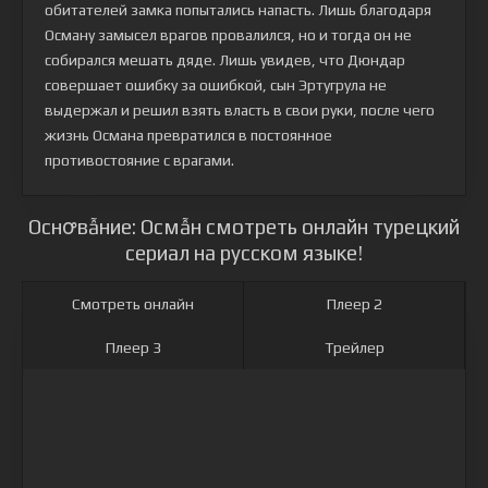
обитателей замка попытались напасть. Лишь благодаря
Осману замысел врагов провалился, но и тогда он не
собирался мешать дяде. Лишь увидев, что Дюндар
совершает ошибку за ошибкой, сын Эртугрула не
выдержал и решил взять власть в свои руки, после чего
жизнь Османа превратился в постоянное
противостояние с врагами.
Оснꝍвẫние: Осмẫн смотреть онлайн турецкий
сериал на русском языке!
Смотреть онлайн
Плеер 2
Плеер 3
Трейлер