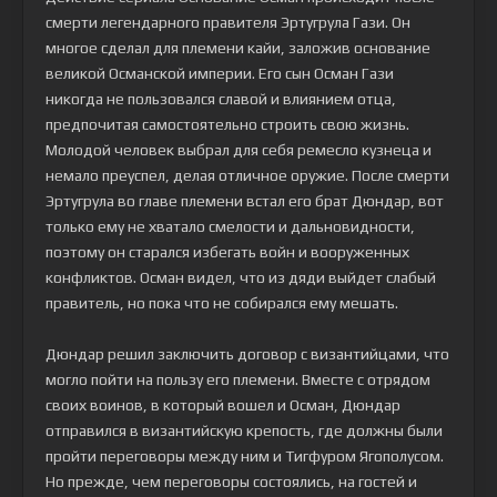
смерти легендарного правителя Эртугрула Гази. Он
многое сделал для племени кайи, заложив основание
великой Османской империи. Его сын Осман Гази
никогда не пользовался славой и влиянием отца,
предпочитая самостоятельно строить свою жизнь.
Молодой человек выбрал для себя ремесло кузнеца и
немало преуспел, делая отличное оружие. После смерти
Эртугрула во главе племени встал его брат Дюндар, вот
только ему не хватало смелости и дальновидности,
поэтому он старался избегать войн и вооруженных
конфликтов. Осман видел, что из дяди выйдет слабый
правитель, но пока что не собирался ему мешать.
Дюндар решил заключить договор с византийцами, что
могло пойти на пользу его племени. Вместе с отрядом
своих воинов, в который вошел и Осман, Дюндар
отправился в византийскую крепость, где должны были
пройти переговоры между ним и Тигфуром Ягополусом.
Но прежде, чем переговоры состоялись, на гостей и