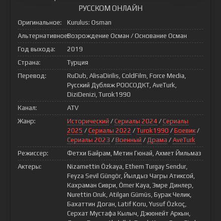
РУССКОМ ОНЛАЙН
Оригинальное:
Kurulus: Osman
Альтернативное:
Возрождение Осман / Основание Осман
Год выхода:
2019
Страна:
Турция
Перевод:
RuDub, AlisaDirilis, ColdFilm, Force Media,
Русский Дубляж РООСОДКТ, AveTurk,
DiziDenizi, Turok1990
Канал:
ATV
Жанр:
Исторический
/
Сериалы 2024
/
Сериалы
2025
/
Сериалы 2022
/
Turok1990
/
Боевик
/
Сериалы 2023
/
Военный
/
Драма
/
AveTurk
Режиссер:
Фетхи Байрам, Метин Гюнай, Ахмет Йильмаз
Актеры:
Nizamettin Özkaya, Ethem Turgay Sendur,
Feyza Sevil Güngör, Йылдыз Чагры Атиксой,
Кахраман Сиври, Ömer Kaya, Эмре Динлер,
Nurettin Oruk, Atilgan Gümüs, Бурак Челик,
Бахаттин Доган, Latif Koru, Yusuf Özkoç,
Серхат Мустафа Кылыч, Джюнейт Аркын,