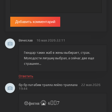
Добавить комментарий
Вячеслав
16 мая 2026 22:11
Гюндар таких жаб в жены выбирает, страх.
Молодости лягушку выбрал, а сейчас две еще
страшнее...
Ответить
бр бр патабим тралла лейло траллала
22 мая 2026
19:44
🤮
🤷‍♂7
😔фигня
6