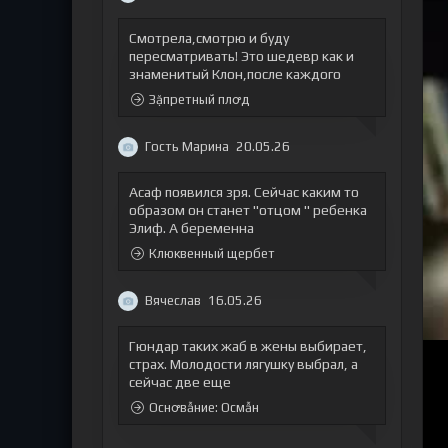
Смотрела,смотрю и буду
пересматривать! Это шедевр как и
знаменитый Клон,после каждого
Зặпретный плꝍд
Гость Марина
20.05.26
Асаф появился зря. Сейчас каким то
образом он станет "отцом " ребенка
Элиф. А беременна
Клюквенный щербет
Вячеслав
16.05.26
Гюндар таких жаб в жены выбирает,
страх. Молодости лягушку выбрал, а
сейчас две еще
Оснꝍвẫние: Осмẫн