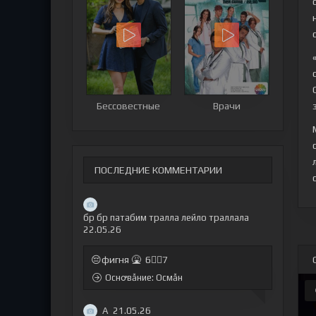
Бессовестные
Врачи
ПОСЛЕДНИЕ КОММЕНТАРИИ
бр бр патабим тралла лейло траллала
22.05.26
😔фигня 🤮 6🤷‍♂7
Оснꝍвẫние: Осмẫн
А
21.05.26