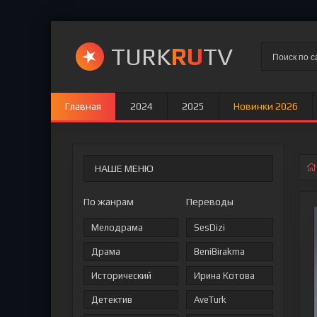
TURK
RU
TV
Главная
2024
2025
Новинки 2026
НАШЕ МЕНЮ
По жанрам
Переводы
Мелодрама
SesDizi
Драма
BeniBirakma
Исторический
Ирина Котова
Детектив
AveTurk