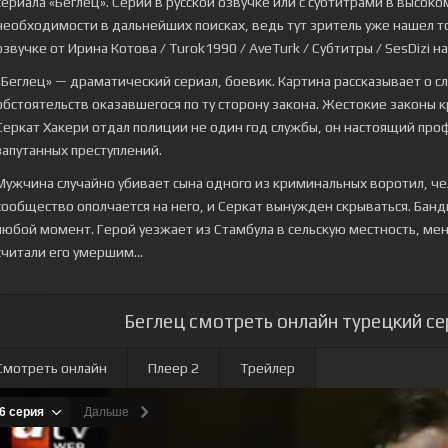
сериала
«Беглец»
. Серии в русской озвучке или с субтитрами в высок
необходимости в дальнейших поисках, ведь тут зритель уже нашел то,
озвучке от Ирина Котова / Turok1990 / AveTurk / Субтитры / SesDizi на
«Беглец» — драматический сериал, боевик. Картина рассказывает о с
обстоятельств оказавшегося по ту сторону закона. Жестокие законы к
Серкат Хакери отдал полиции не один год службы, он настоящий пр
запутанных преступлений.
Мужчина случайно убивает сына одного из криминальных воротил, че
сообщество ополчается на него, и Серкат вынужден скрываться. Банд
любой момент. Герой уезжает из Стамбула в сельскую местность, мен
считали его умершим...
Беглец смотреть онлайн турецкий се
Смотреть онлайн
Плеер 2
Трейлер