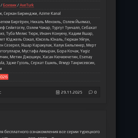
/
Боевик
/
AveTurk
, Серкан Биринджи, Azime Kanal
Бегюм Биргёрен, Нихаль Мензиль, Озлем Йылмаз,
еф Сейитоглу, Озлем Чакар, Тургут Тунчалп, Себахат
из, Туба Мелис Тюрк, Инанч Конукчу, Кадим Яшар,
ет Юджель Озкал, Юксель Юналь, Гюркан Уйгун,
ен Сезерел, Яшар Каракулак, Халук Бильгинер, Мерт
тогуллари, Мустафа Авкыран, Бора Кочак, Yagiz
лчин, Метин Джошкун, Хасан Кючюкчетин, Esenay
lkula, Эдже Гузэль, Серхат Ешиль, Ягмур Танрисевсин,
и
2026
с
29.11.2025
0
ля бесплатного ознакомления все серии турецкого