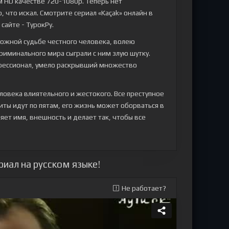
ом HD качестве 720-1080p. Теперь нет
 что искал. Смотрите сериал «Kaçak» онлайн в
 сайте - ТурокРу.
ложной судьбе честного человека, волею
риминального мира сыграли с ним злую шутку.
офессионал, умело раскрывший множество
ловека влиятельного и жестокого. Все преступное
иты идут по пятам, его жизнь может оборваться в
яет имя, внешность и делает так, чтобы все
риал на русском языке!
Не работает?