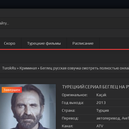
Скоро
Турецкие фильмы
Расписание
TurokRu
»
Криминал
» Беглец
русская озвучка смотреть полностью онла
ТУРЕЦКИЙ СЕРИАЛ БЕГЛЕЦ НА 
Завершен
Оригинальное:
Kaçak
Год выхода:
2013
Страна:
Турция
Перевод:
автоперевод, Ave
Канал:
ATV