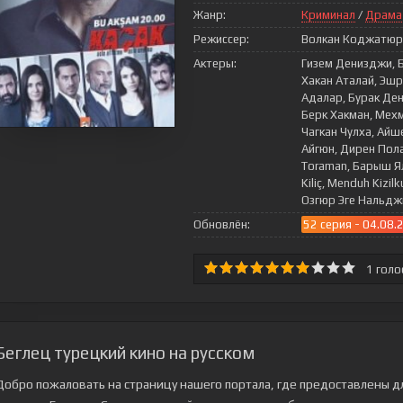
Жанр:
Криминал
/
Драма
Режиссер:
Волкан Коджатюрк
Актеры:
Гизем Денизджи, 
Хакан Аталай, Эшр
Адалар, Бурак Ден
Берк Хакман, Мехм
Чагкан Чулха, Айш
Айгюн, Дирен Пола
Toraman, Барыш Я
Kiliç, Menduh Kizi
Озгюр Эге Нальдж
Обновлён:
52 серия - 04.08.
1
голо
Беглец турецкий кино на русском
Добро пожаловать на страницу нашего портала, где предоставлены д