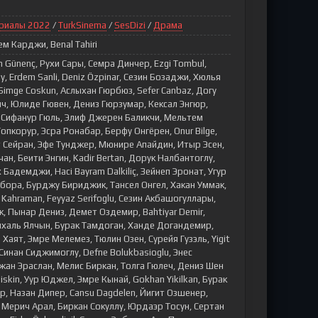
риалы 2022
/
TurkSinema
/
SesDizi
/
Драма
м Карджи, Benal Tahiri
n Günenç, Рухи Сары, Семра Динчер, Ezgi Tombul,
, Erdem Sanli, Deniz Özpinar, Сезин Бозаджи, Хюлья
Simge Coskun, Аслыхан Гюрбюз, Sefer Canbaz, Догу
нч, Юлиде Гювен, Дениз Гюрзумар, Кексал Энгюр,
in, Сифанур Гюль, Элиф Джерен Баликчи, Мельтем
пкорур, Эсра Ронабар, Берфу Онгёрен, Onur Bilge,
 Сейран, Эфе Тунджер, Мюнире Апайдин, Итыр Эсен,
ан, Беити Энгин, Kadir Bertan, Дорук Налбантоглу,
 Бадемджи, Haci Bayram Dalkiliç, Зейнеп Эронат, Угур
бора, Бурджу Бириджик, Тансел Онгел, Хакан Уммак,
 Kahraman, Feyyaz Serifoglu, Сезин Акбашогуллары,
, Пынар Дениз, Демет Оздемир, Bahtiyar Demir,
халь Ялчын, Бурак Тамдоган, Ханде Догандемир,
 Хаят, Эмре Мелемез, Тюлин Озен, Сурейя Гузэль, Yigit
 Синан Сиджимоглу, Defne Bolukbasioglu, Энес
ан Эраслан, Мелис Биркан, Толга Гюлеч, Дениз Шен
skin, Уур Юджел, Эмре Кынай, Gokhan Yikilkan, Бурак
р, Назан Дипер, Cansu Dagdelen, Йигит Озшенер,
 Мерич Арал, Биркан Сокуллу, Юрдаэр Тосун, Сертан