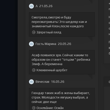
А
21.05.26
Смотрела,смотрю и буду
пересматривать! Это шедевр как и
знаменитый Клон,после каждого
Зặпретный плꝍд
Гость Марина
20.05.26
Асаф появился зря. Сейчас каким то
образом он станет "отцом " ребенка
Элиф. А беременна
Клюквенный щербет
Вячеслав
16.05.26
Гюндар таких жаб в жены выбирает,
страх. Молодости лягушку выбрал, а
сейчас две еще
Оснꝍвẫние: Осмẫн