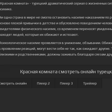
«Красная комната» - турецкий драматический сериал о жизненных с
психике.
Ни одна страна в мире не смогла остановить насилие наказанием по 
основе плохой привычки в детстве и обусловлено поведением челов
свидетелями физического насилия, со временем переносят увиденны
находят людей, которые их обижают и истязают.
Психологическое насилие проявляется в унижении, обзывании. Обиж
в проявлении реакций, могут вести себя не так, как ожидают другие.
близкими и родственниками, должны заживать благодаря слезам дру
Красная комната смотреть онлайн турецки
Смотреть онлайн
Плеер 2
Плеер 3
Трейлер