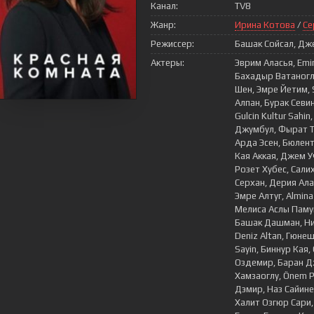
Канал:
TV8
Жанр:
Ирина Котова
/
Се
Режиссер:
Башак Сойсал, Дже
Актеры:
Эврим Аласья, Emi
Бахадыр Ватаноглу
Шен, Эмре Йетим, 
Алпан, Бурак Севи
Gulcin Kultur Sah
Джумбул, Фырат То
Арда Эсен, Бюлент
Кая Аккая, Джем Уч
Розет Хубес, Салих
Серхан, Дерия Ала
Эмре Алтуг, Almina
Мелиса Аслы Памук
Башак Дашман, Ни
Deniz Altan, Гюнеш
Sayin, Биннур Кая,
Оздемир, Баран Дж
Хамзаоглу, Önem Pi
Дэмир, Наз Сайине
Халит Озгюр Сари,