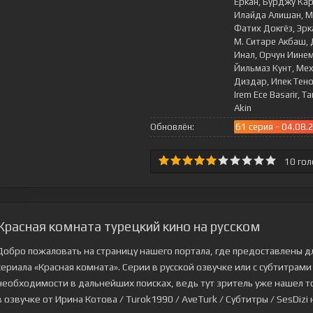
Еркан, Бурджу Кара
Илайда Алишан, М
Фатих Докгёз, Эрк
М. Ситаре Акбаш, 
Инал, Орчун Иинем
Йильмаз Кунт, Мех
Диздар, Ипек Тено
Irem Ece Basarir, 
Akin
Обновлён:
61 серия - 04.08.
10
гол
Красная комната турецкий кино на русском
Добро пожаловать на страницу нашего портала, где предоставлены д
сериала
«Красная комната»
. Серии в русской озвучке или с субтитрам
необходимости в дальнейших поисках, ведь тут зритель уже нашел то,
в озвучке от Ирина Котова / Turok1990 / AveTurk / Субтитры / SesDizi н