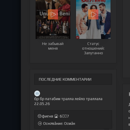
Не забывай
Статус
меня
отношений:
Запутанно
ПОСЛЕДНИЕ КОММЕНТАРИИ
бр бр патабим тралла лейло траллала
22.05.26
😔фигня 🤮 6🤷‍♂7
Оснꝍвẫние: Осмẫн