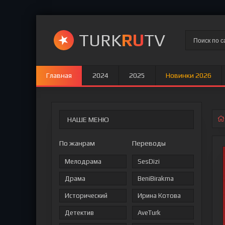
TURK
RU
TV
Главная
2024
2025
Новинки 2026
НАШЕ МЕНЮ
По жанрам
Переводы
Мелодрама
SesDizi
Драма
BeniBirakma
Исторический
Ирина Котова
Детектив
AveTurk