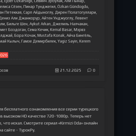
, Ejder Özkarsligil, Севинч Эрбулак, Али Пынар,
елиса Сёзен, Пинар Тунджегил, Özkan Gündogdu,
ан Петеккая, Сарп Айдыноглу, Дирен Полатогуллари,
Дениз Али Джанкорур, Айтен Унджуоглу, Левент
ли, Бильге Шен, Aykut Arkan, Джелиль Налчакан,
мет Боздоган, Сема Кечик, Kemal Basar, Мэрвэ
лджай, Бора Кочак, Mustafa Konak, Айча Бингёль,
Тамай Кылыч, Гамзе Демирбилек, Yagiz Sayin, Kerem
2026
осов
21.12.2025
0
ля бесплатного ознакомления все серии турецкого
и в высоком HD качестве 720-1080p. Теперь нет
 что искал. Смотрите сериал «Kirmizi Oda» онлайн
а сайте - ТурокРу.