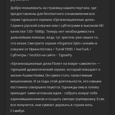
Добро пожаловать на страницу нашего портала, где
предоставлены для бесплатного ознакомления все
серии турецкого сериала
«Организационные дела»
.
Серии в русской озвучке или с субтитрами в высоком HD
качестве 720-1080p. Теперь нет необходимости в
дальнейших поисках, ведь тут зритель уже нашел то,
что искал. Смотрите сериал «Organize İşler» онлайн в
озвучке от Ирина Котова / Turok1990 / AveTurk /
Субтитры / SesDizi на сайте - ТурокРу.
«Организационные дела/Полет на ковре-самолете» —
турецкий драматический сериал, который поведает о
жизни Асыма Нояма. Он сумел стать талантливым
мошенников. И за годы этой деятельности, его навыки
постоянно совершенствуются. Однажды ему в голову
приходит замечательная идея - собрать вокруг себя
единомышленников и создать смелую группировку. Если
все получится, они сумеют держать в страхе весь
Стамбул.