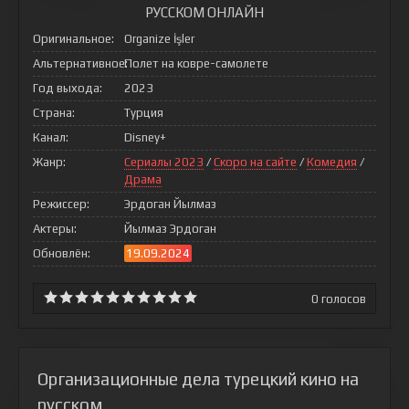
РУССКОМ ОНЛАЙН
Оригинальное:
Organize İşler
Альтернативное:
Полет на ковре-самолете
Год выхода:
2023
Страна:
Турция
Канал:
Disney+
Жанр:
Сериалы 2023
/
Скоро на сайте
/
Комедия
/
Драма
Режиссер:
Эрдоган Йылмаз
Актеры:
Йылмаз Эрдоган
Обновлён:
19.09.2024
0
голосов
Организационные дела турецкий кино на
русском