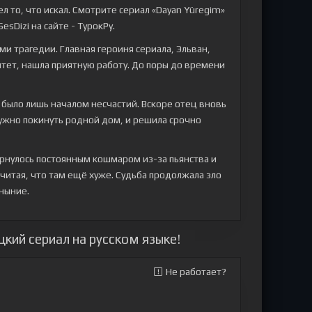
л то, что искал. Смотрите сериал «Dayan Yüregim»
esDizi на сайте - ТурокРу.
и трагедии. Главная героиня сериала, Эльван,
итет, нашла приятную работу. До поры до времени
было лишь началом несчастий. Вскоре отец вновь
нужно покинуть родной дом, и решила срочно
ернулось постоянным кошмаром из-за пьянства и
считая, что там ещё хуже. Судьба продолжала зло
уныние.
кий сериал на русском языке!
Не работает?