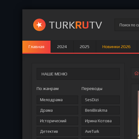
TURK
RU
TV
Главная
2024
2025
Новинки 2026
НАШЕ МЕНЮ
По жанрам
Переводы
Мелодрама
SesDizi
Драма
BeniBirakma
Исторический
Ирина Котова
Детектив
AveTurk