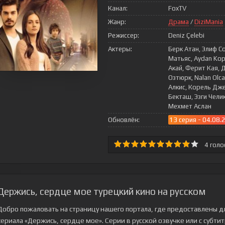
Канал:
FoxTV
Жанр:
Драма
/
DiziMania
Режиссер:
Deniz Çelebi
Актеры:
Берк Атан, Элиф С
Матьяс, Aydan Ko
Акай, Ферит Кая, Д
Озтюрк, Nalan Olc
Алкис, Корель Дже
Бекташ, Эзги Чели
Мехмет Аслан
Обновлён:
13 серия - 04.08.
4
голо
Держись, сердце мое турецкий кино на русском
Добро пожаловать на страницу нашего портала, где предоставлены д
сериала
«Держись, сердце мое»
. Серии в русской озвучке или с субт