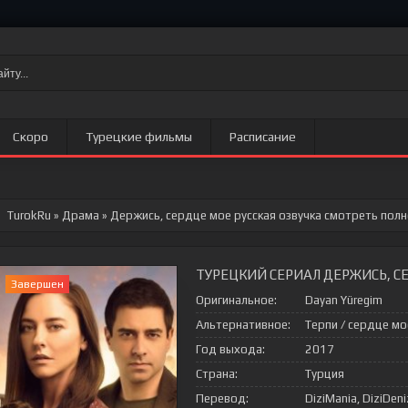
Скоро
Турецкие фильмы
Расписание
TurokRu
»
Драма
» Держись, сердце мое
русская озвучка смотреть полн
ТУРЕЦКИЙ СЕРИАЛ ДЕРЖИСЬ, С
Завершен
Оригинальное:
Dayan Yüregim
Альтернативное:
Терпи / сердце мо
Год выхода:
2017
Страна:
Турция
Перевод:
DiziMania, DiziDeni