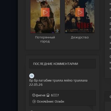
Потерянный
Дежурство
город
ПОСЛЕДНИЕ КОММЕНТАРИИ
бр бр патабим тралла лейло траллала
22.05.26
😔фигня 🤮 6🤷‍♂7
Оснꝍвẫние: Осмẫн