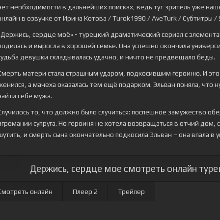
нет необходимости в дальнейших поисках, ведь тут зритель уже наше
онлайн в озвучке от Ирина Котова / Turok1990 / AveTurk / Субтитры / S
«Держись, сердце моё» - турецкий драматический сериал с элементам
родилась и выросла в хорошей семье. Она успешно окончила универс
судьба девушки складывалась удачно, и ничто не предвещало беды.
Смерть матери стала страшным ударом, подкосившим героиню. И это 
женился, а мачеха оказалась тем ещё подарком. Эльван поняла, что 
найти себе мужа.
Случилось то, что должно было случиться: поспешное замужество об
игромании супруга. Но героиня не хотела возвращаться в отчий дом, 
шутить, и смерть сына окончательно подкосила Эльван – она впала в 
Держись, сердце мое смотреть онлайн турец
Смотреть онлайн
Плеер 2
Трейлер