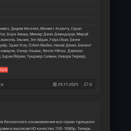
онмез, Дидем Инселел, Мехмет Асланту, Серап
ptur, Бора Аккаш, Мюнир Джан Джиндорук, Мирай
жансель Эльчин, Эге Айдан, Fulya Ülvan, Бенги
ayalp, Эдже Услу, Özlem Maden, Нилай Дениз, Бюлент
завирли, Озгюр Эльмас, Nesrin Yilmaz, Дженгиз
к, Бурак Йёрюк, Тунджер Салман, Кеворк Тюркер,
2026
са
29.11.2025
0
ля бесплатного ознакомления все серии турецкого
итрами в высоком HD качестве 720-1080p. Теперь