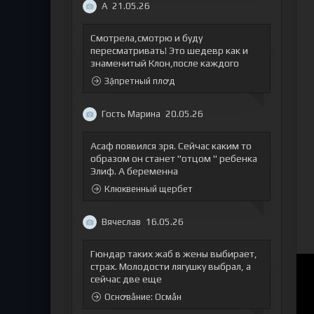
А
21.05.26
Смотрела,смотрю и буду
пересматривать! Это шедевр как и
знаменитый Клон,после каждого
Зặпретный плꝍд
Гость Марина
20.05.26
Асаф появился зря. Сейчас каким то
образом он станет "отцом " ребенка
Элиф. А беременна
Клюквенный щербет
Вячеслав
16.05.26
Гюндар таких жаб в жены выбирает,
страх. Молодости лягушку выбрал, а
сейчас две еще
Оснꝍвẫние: Осмẫн