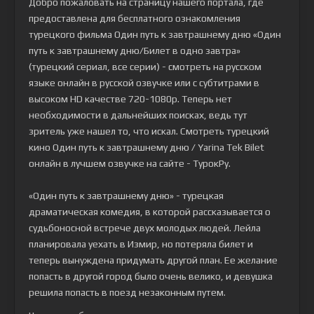
Добро пожаловать на страницу нашего портала, где
предоставлена для бесплатного ознакомления
турецкого фильма
Один путь к завтрашнему дню «Один
путь к завтрашнему дню/Билет в одно завтра»
(турецкий сериал, все серии) - смотреть на русском
языке онлайн в русской озвучке или с субтитрами в
высоком HD качестве 720-1080p
. Теперь нет
необходимости в дальнейших поисках, ведь тут
зритель уже нашел то, что искал. Смотреть турецкий
кино Один путь к завтрашнему дню / Yarina Tek Bilet
онлайн в лучшем озвучке на сайте - ТурокРу.
«Один путь к завтрашнему дню» - турецкая
драматическая комедия, в которой рассказывается о
судьбоносной встрече двух молодых людей. Лейла
планировала уехать в Измир, но потеряла билет и
теперь вынуждена придумать другой план. Ее желание
попасть в другой город было очень велико, и девушка
решила попасть в поезд незаконным путем.