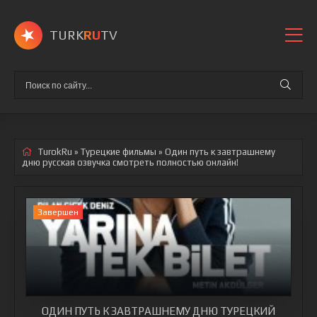
TURK
RU
TV
TurokRu
»
Турецкие фильмы
» Один путь к завтрашнему
дню
русская озвучка смотреть полностью онлайн!
Завершен
ОДИН ПУТЬ К ЗАВТРАШНЕМУ ДНЮ ТУРЕЦКИЙ