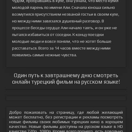
Чудом, пробравшись в купе, она узнала, что место купил
молодой парень по имени Али. Сначала юноша сильно
возмутился присутствием незваной гостьи в своем купе,
но между ними завязался душевный разговор. В
процессе беседы сердце Али начало таять, и он уже не
пытался избавиться от соседки. К концу поездки
молодые люди и вовсе поняли, что не хотят больше
расставаться. Всего за 14 часов вместе между ними
появились самые нежные чувства.
Один путь к завтрашнему дню смотреть
онлайн турецкий фильм на русском языке!
Добро пожаловать на страницу, где любой желающий
может бесплатно, без регистрации и рекламы посмотреть
новые фильмы своих любимых турецких кино в хорошем
качестве. Новые фильмы доступны на русском языке в HD
качестве 720p, 1080p. Кроме всего прочего, есть довольно