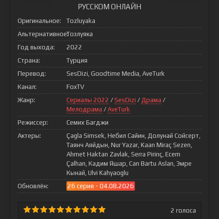
РУССКОМ ОНЛАЙН
Оригинальное:
Tozluyaka
Альтернативное:
Тозлуяка
Год выхода:
2022
Страна:
Турция
Перевод:
SesDizi, Goodtime Media, AveTurk
Канал:
FoxTV
Жанр:
Сериалы 2022
/
SesDizi
/
Драма
/
Мелодрама
/
AveTurk
Режиссер:
Семих Багджи
Актеры:
Çagla Simsek, Небил Сайин, Долунай Сойсерт,
Таянч Аяйдын, Nur Yazar, Kaan Miraç Sezen,
Ahmet Haktan Zavlak, Serra Pirinç, Ecem
Çalhan, Кадим Яшар, Can Bartu Aslan, Эмре
Кынай, Ulvi Kahyaoglu
Обновлён:
26 серия - 04.08.2026
2
голоса