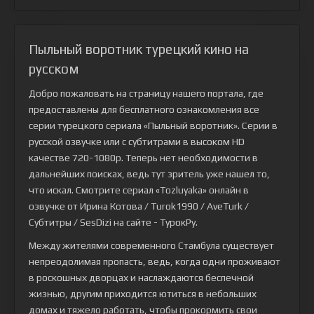
Пыльный воротник турецкий кино на
русском
Добро пожаловать на страницу нашего портала, где
предоставлены для бесплатного ознакомления все
серии турецкого сериала
«Пыльный воротник»
. Серии в
русской озвучке или с субтитрами в высоком HD
качестве 720-1080p. Теперь нет необходимости в
дальнейших поисках, ведь тут зритель уже нашел то,
что искал. Смотрите сериал «Tozluyaka» онлайн в
озвучке от Ирина Котова / Turok1990 / AveTurk /
Субтитры / SesDizi на сайте - ТурокРу.
Между жителями современного Стамбула существует
непреодолимая пропасть, ведь, когда одни проживают
в роскошных дворцах и наслаждаются беспечной
жизнью, другим приходится ютиться в небольших
домах и тяжело работать, чтобы прокормить свои