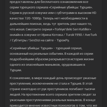
предоставлены для бесплатного ознакомления все
серии турецкого сериала
«Серийные убийцы: Турция»
.
Серии в русской озвучке или с субтитрами в высоком HD
качестве 720-1080p. Теперь нет необходимости в
дальнейших поисках, ведь тут зритель уже нашел то,
что искал. Смотрите сериал «Türkiye'deki Seri Katiller»
онлайн в озвучке от Ирина Котова / Turok1990 / AveTurk
/ Субтитры / SesDizi на сайте - ТурокРу.
«Серийные убийцы: Турция» - турецкий сериал,
основанный на реальных событиях. В каждой из серии
подробнейшим образом раскрывается история жизни
одного из опаснейших маньяков, орудовавших в
Турции.
К сожалению, в мире каждый день происходят ужасные
преступления, исключением не стала и Турция. В этой
стране ежегодно от рук преступников погибают тысячи
людей. На протяжении всего сериала зрители следят за
ужасными преступлениями реальных маньяков. В конце
приводится мнение известных психологов о том, что же