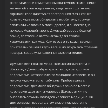
располагалось в семиэтажном подземном замке. Никто
не знал об этом подземелье, ведь змеи тщательно
скрывали свое царство от посторонних глаз. Если же
кому-то удавалось обнаружить их обитель, то змеи
завлекали человека в свое царство, и он бесследно
исчезал. Молодой парень Джемшаб вырос в бедной
семье, поэтому не часто наслаждался такими
лакомствами, как мед. Как-то раз он с двумя своими
приятелями зашел в глубь леса, и им открылась странная
пещера, доверху заполненная сладким медом.
Друзья взяли столько меда, сколько могли унести, и
сбежали, а Джемшабу открылся вход в загадочное
подземелье, которое влекло молодого человека, и он
не смог удержаться от соблазна. Пробравшись в
подземелье, Джемшаб обнаружил райское место с
красивыми цветами, а королева Шахмаран лично
вызвалась обучить молодого человека медицине. Он
долгое время провел в этом сказочном месте, но