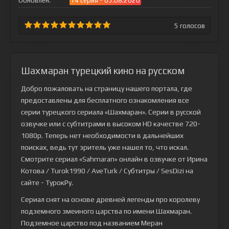
Обновлён:
14 серия - 05.08.2026
5
голосов
Шахмаран турецкий кино на русском
Добро пожаловать на страницу нашего портала, где
предоставлены для бесплатного ознакомления все
серии турецкого сериала
«Шахмаран»
. Серии в русской
озвучке или с субтитрами в высоком HD качестве 720-
1080p. Теперь нет необходимости в дальнейших
поисках, ведь тут зритель уже нашел то, что искал.
Смотрите сериал «Sahmaran» онлайн в озвучке от Ирина
Котова / Turok1990 / AveTurk / Субтитры / SesDizi на
сайте - ТурокРу.
Сериал снят на основе древней легенды про королеву
подземного змеиного царства по имени Шахмаран.
Подземное царство под названием Меран