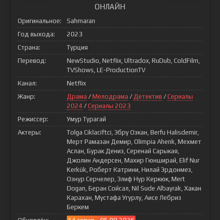
ОНЛАЙН
Оригинальное:
Sahmaran
Год выхода:
2023
Страна:
Турция
Перевод:
NewStudio, Netflix, Ultradox, RuDub, ColdFilm,
TVShows, LE-ProductionTV
Канал:
Netflix
Жанр:
Драма
/
Мелодрама
/
Детектив
/
Сериалы
2024
/
Сериалы 2023
Режиссер:
Умур Турагай
Актеры:
Tolga Ciklaciftci, Эбру Озкан, Berfu Halisdemir,
Мерт Рамазан Демир, Olimpia Ahenk, Мехмет
Аслан, Бурак Дениз, Серенай Сарыкая,
Джолин Андерсен, Махир Гюнширай, Elif Nur
Kerkük, Роберт Катрини, Нилай Эрдонмез,
Ознур Серчелер, Элиф Нур Керкюк, Mert
Dogan, Беран Сойсал, Nil Sude Albayrak, Хакан
Карахан, Мустафа Угурлу, Аисе Лебриз
Беркем