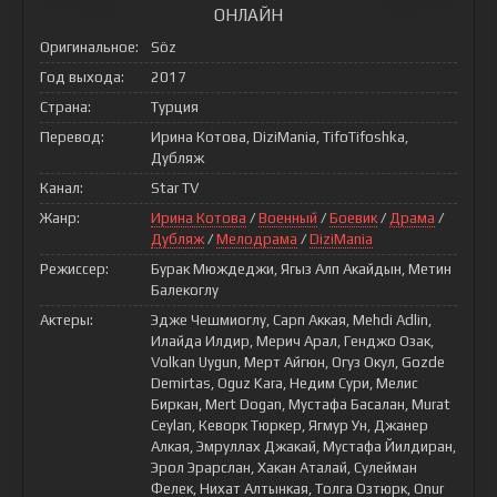
ОНЛАЙН
Оригинальное:
Söz
Год выхода:
2017
Страна:
Турция
Перевод:
Ирина Котова, DiziMania, TifoTifoshka,
Дубляж
Канал:
Star TV
Жанр:
Ирина Котова
/
Военный
/
Боевик
/
Драма
/
Дубляж
/
Мелодрама
/
DiziMania
Режиссер:
Бурак Мюждеджи, Ягыз Алп Акайдын, Метин
Балекоглу
Актеры:
Эдже Чешмиоглу, Сарп Аккая, Mehdi Adlin,
Илайда Илдир, Мерич Арал, Генджо Озак,
Volkan Uygun, Мерт Айгюн, Огуз Окул, Gozde
Demirtas, Oguz Kara, Недим Сури, Мелис
Биркан, Mert Dogan, Мустафа Басалан, Murat
Ceylan, Кеворк Тюркер, Ягмур Ун, Джанер
Алкая, Эмруллах Джакай, Мустафа Йилдиран,
Эрол Эрарслан, Хакан Аталай, Сулейман
Фелек, Нихат Алтынкая, Толга Озтюрк, Onur