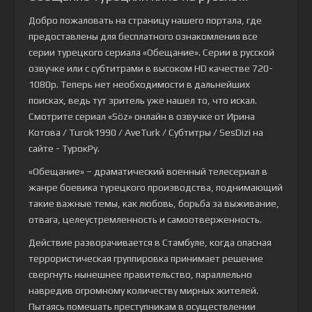
Добро пожаловать на страницу нашего портала, где
предоставлены для бесплатного ознакомления все
серии турецкого сериала
«Обещание»
. Серии в русской
озвучке или с субтитрами в высоком HD качестве 720-
1080p. Теперь нет необходимости в дальнейших
поисках, ведь тут зритель уже нашел то, что искал.
Смотрите сериал «Söz» онлайн в озвучке от Ирина
Котова / Turok1990 / AveTurk / Субтитры / SesDizi на
сайте - ТурокРу.
«Обещание» – драматический военный телесериал в
жанре боевика турецкого производства, поднимающий
такие важные темы, как любовь, борьба за выживание,
отвага, целеустремленность и самоотверженность.
Действие разворачивается в Стамбуле, когда опасная
террористическая группировка принимает решение
свергнуть нынешнее правительство, параллельно
навредив огромному количеству мирных жителей.
Пытаясь помешать преступникам в осуществлении