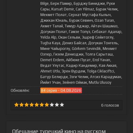
Bilge, Берк Памир, Бурджу Биниджи, Рухи
Сары, Kursat Demir, Can Yilmaz, Бурак Челик,
Мехмет Полат, Серхат Мустафа Кылыч,
Джихан Юналь, Бурак Севинч, Ozan Turan,
Ахмет Талай, Тимур Аджар, Айтач Шашмаз,
Догукан Полат, Гамзе Топуз, Себахат Адалар,
Yelda Alp, Окан Сельви, Эшреф Сейитоглу,
Tugba Kaya, Дениз Байсал, Догукан Тонгель,
Мине Чайыроглу, Görkem Sevindik, Мехмет
Озгюр, Гизем Денизджи, Толга Сарыташ,
Demet Erdem, Айбюке Пусат, Erol Yavan,
Ведат Улутас, Кадир Кандемир, Кая Аккая,
Ahmet Utlu, Эрен Вурдем, Tolga Ciklaciftci,
Батур Белирди, Эзги Челик, Атсиз Карадуман,
Йийит Учан, Зейнеп Оймак, Mutlu Ulusoy
Обновлён:
84 серия - 04.08.2026
6
голосов
Обещание турецкий кино на русском