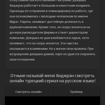
Отец семейства изготавливает витражи. Девушка
Хиджран работает в большом и известном холдинге.
Однажды ее отправили в командировку по работе, где
она познакомилась с молодым человеком по имени
Мурат. Парень занимает достойную должность в
крупной компании. Кроме того, он скоро жениться на
дочери руководителя фирмы и станет директором
компании. Девушка по уши влюбляется в парня, хотя
понимает, что он скоро женится. Эти чувства
оказываются взаимными. Но у жизни свои правила. При
возращении девушки домой, паре не удается сохранить
свои отношения.
Отныне называй меня Хиджран смотреть
онлайн турецкий сериал на русском языке!
Смотреть онлайн
Трейлер