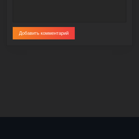
Добавить комментарий