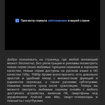
Добро пожаловать на страницу, где любой желающий
может бесплатно, без регистрации и рекламы посмотреть
новые серии своих любимых турецких сериалов в хорошем
качестве. Новые серии доступны на русском языке в HD
качестве 720p, 1080p. Кроме всего прочего, есть довольно
простой и удобный плеер с множеством функций и
вариантов перевода, а также русскими субтитрами.
Новинки появятся сразу после трансляции. Теперь вы
можете смотреть любимые сериалы онлайн с любого
доступного устройства, включая ПК, смартфоны под
управлением Android или Mac, смарт-телевизоры и
планшеты с ноутбуками.