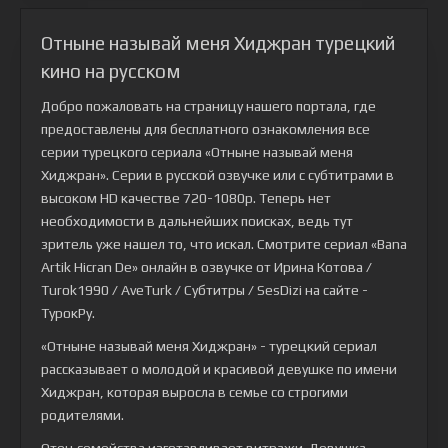
Отныне называй меня Хиджран турецкий
кино на русском
Добро пожаловать на страницу нашего портала, где
предоставлены для бесплатного ознакомления все
серии турецкого сериала
«Отныне называй меня
Хиджран»
. Серии в русской озвучке или с субтитрами в
высоком HD качестве 720-1080p. Теперь нет
необходимости в дальнейших поисках, ведь тут
зритель уже нашел то, что искал. Смотрите сериал «Bana
Artik Hicran De» онлайн в озвучке от Ирина Котова /
Turok1990 / AveTurk / Субтитры / SesDizi на сайте -
ТурокРу.
«Отныне называй меня Хиджран» - турецкий сериал
рассказывает о молодой и красивой девушке по имени
Хиджран, которая выросла в семье со строгими
родителями.