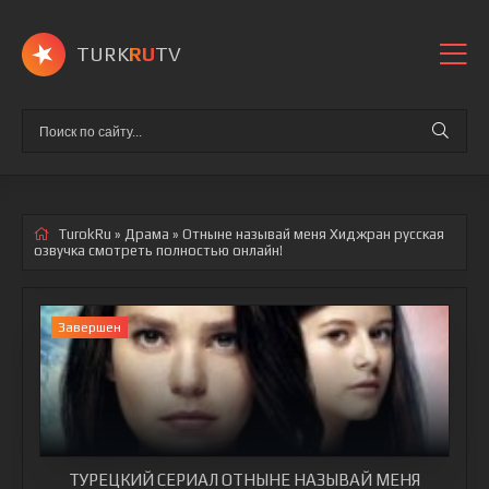
TURK
RU
TV
TurokRu
»
Драма
» Отныне называй меня Хиджран
русская
озвучка смотреть полностью онлайн!
Завершен
ТУРЕЦКИЙ СЕРИАЛ ОТНЫНЕ НАЗЫВАЙ МЕНЯ