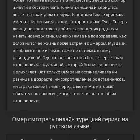
Когда-то Гамзе выросла в этих местах, здесь до сих пор
живут ее сестра и мать. К ним женщина и вернулась
после того, как ушла от мужа. К родным Гамзе приехала
вместе с маленьким сыном, которого звали Туна. Теперь
женщине предстояло добиться прощения родных и
начать новую жизнь. Однако Гамзе не подозревала, как
осложнится ее жизнь после встречи с Омером. Муэдзин
влюбился в нее и Гамзе тоже не осталась к нему
равнодушной. Однако она не готова была к серьезным
отношениям с мужчиной, который был младше нее на
целых 9 лет. Вот только Омера не останавливала ни
разница в возрасте, ни сопротивление родственников,
ни страхи самой Гамзе перед сплетнями, которые
обязательно поползут, когда станет известно об их
отношениях.
Омер смотреть онлайн турецкий сериал на
русском языке!