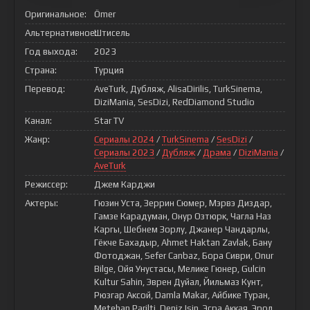
Оригинальное:
Ömer
Альтернативное:
Штисель
Год выхода:
2023
Страна:
Турция
Перевод:
AveTurk, Дубляж, AlisaDirilis, TurkSinema,
DiziMania, SesDizi, RedDiamond Studio
Канал:
Star TV
Жанр:
Сериалы 2024
/
TurkSinema
/
SesDizi
/
Сериалы 2023
/
Дубляж
/
Драма
/
DiziMania
/
AveTurk
Режиссер:
Джем Карджи
Актеры:
Гюзин Уста, Зеррин Сюмер, Мэрвэ Диздар,
Гамзе Карадуман, Онур Озтюрк, Чагла Наз
Каргы, Шебнем Зорлу, Джанер Чандарлы,
Гёкче Бахадыр, Ahmet Haktan Zavlak, Бану
Фотоджан, Sefer Canbaz, Бора Сиври, Onur
Bilge, Ойя Унустасы, Мелике Гюнер, Gulcin
Kultur Sahin, Эврен Дуйал, Йильмаз Кунт,
Рюзгар Аксой, Damla Makar, Айбике Туран,
Metehan Parilti, Deniz Isin, Эсра Аккая, Эрол