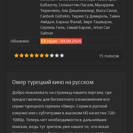
Бабаоглу, Селахаттин Пасали, Мухаррем
Тюрксевен, Али Дюшенкалкар, Burcu Cavrar,
Canberk Gültekin, Тюркю Су Демирель, Таянч
Аяйдын, Барыш Фалай, Эмре Ташкыран,
Серпиль Гюль, Симай Барлас, Artun Can
Salman
Обновлён:
54 серия - 04.08.2026
15
голосов
Омер турецкий кино на русском
Добро пожаловать на страницу нашего портала, где
предоставлены для бесплатного ознакомления все
серии турецкого сериала
«Омер»
. Серии в русской
озвучке или с субтитрами в высоком HD качестве 720-
1080p. Теперь нет необходимости в дальнейших
поисках, ведь тут зритель уже нашел то, что искал.