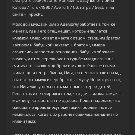
Смотрите сериал «Ömer» онлайн в озвучке от Ирина
Котова / Turok1990 / AveTurk / Субтитры / SesDizi на
сайте - ТурокРу.
Молодой муэдзин Омер Адемоглу работает в той же
мечети, где и его отец Решат, который является
имамом. Омер живет вместе с отцом, старшим братом
Тахиром и бабушкой Нехазат. С братом у Омера
сложились непростые отношения, бабушка обожает
внуков, а отец переживает о судьбе младшего сына,
считая его слишком добрым и мягким. Раньше сними
жила еще и сестра Омера, Ниса, но несколько лет назад
она вышла замуж и перебралась к мужу. Несмотря на то,
что Ниса уже успела стать матерью пятерых детей,
Решат так и не смирился с тем, что дочь вышла замуж за
мужчину, которого он не одобрял. Решат надеялся, что
сыновья не преподнесут ему таких проблем, но все
изменилось, когда в их районе появилась женщина по
имени Гамз.