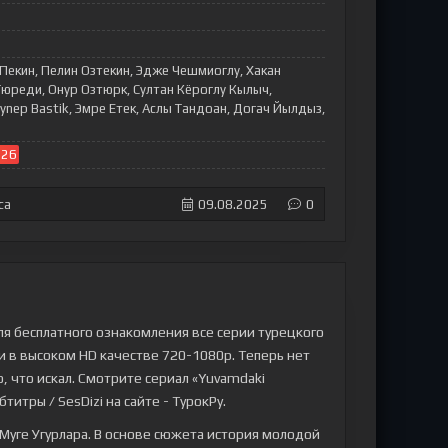
Пекин, Пелин Озтекин, Эдже Чешмиоглу, Хакан
юреди, Онур Озтюрк, Султан Кёроглу Кылыч,
ynep Bastik, Эмре Етек, Аслы Тандоан, Догач Йылдыз,
026
са
09.08.2025
0
ля бесплатного ознакомления все серии турецкого
ми в высоком HD качестве 720-1080p. Теперь нет
, что искал. Смотрите сериал «Yuvamdaki
титры / SesDizi на сайте - ТурокРу.
Муге Угурлара. В основе сюжета история молодой