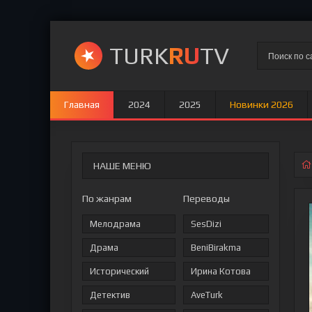
TURK
RU
TV
Главная
2024
2025
Новинки 2026
НАШЕ МЕНЮ
По жанрам
Переводы
Мелодрама
SesDizi
Драма
BeniBirakma
Исторический
Ирина Котова
Детектив
AveTurk