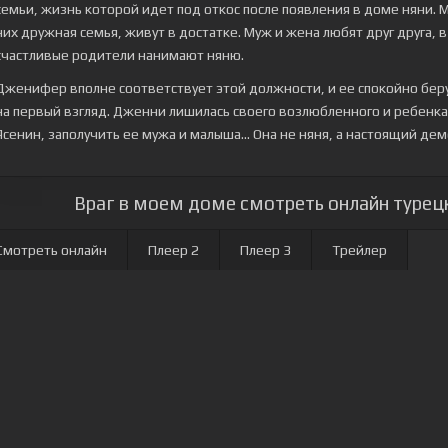
семьи, жизнь которой идет под откос после появления в доме няни. М
них дружная семья, живут в достатке. Муж и жена любят друг друга, в
счастливые родители нанимают няню.
Дженифер вполне соответствует этой должности, и ее спокойно берут
на первый взгляд. Дженни лишилась своего возлюбленного и ребенка,
Ясенин, заполучить ее мужа и малыша... Она не няня, а настоящий дем
Враг в моем доме смотреть онлайн турецк
Смотреть онлайн
Плеер 2
Плеер 3
Трейлер