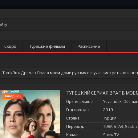
Скоро
Турецкие фильмы
Расписание
TurokRu
»
Драма
» Враг в моем доме
русская озвучка смотреть полност
ТУРЕЦКИЙ СЕРИАЛ ВРАГ В МОЕ
Завершен
Оригинальное:
Yuvamdaki Düsma
Год выхода:
2018
Страна:
Турция
Перевод:
TURK STAR, SesDiz
Канал:
Show TV