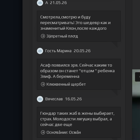
А
21.05.26
Смотрела,смотрю и буду
пересматривать! Это шедевр как и
знаменитый Клон,после каждого
Зặпретный плꝍд
Гость Марина
20.05.26
Асаф появился зря. Сейчас каким то
образом он станет "отцом " ребенка
Элиф. А беременна
Клюквенный щербет
Вячеслав
16.05.26
Гюндар таких жаб в жены выбирает,
страх. Молодости лягушку выбрал, а
сейчас две еще
Оснꝍвẫние: Осмẫн