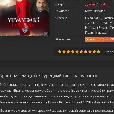
Жанр:
Драма
/
SesDizi
Режиссер:
Муге Угурлар
Актеры:
Рыза Акын, Памир 
Динчкол, Джансу Т
Небахат Чехре, Ze
Пелин Карахан
Обновлён:
6 серия - 04.08.2
2
голо
Враг в моем доме турецкий кино на русском
Добро пожаловать на страницу нашего портала, где предоставлены д
сериала
«Враг в моем доме»
. Серии в русской озвучке или с субтитра
необходимости в дальнейших поисках, ведь тут зритель уже нашел то
Düsman» онлайн в озвучке от Ирина Котова / Turok1990 / AveTurk / Суб
«Враг в моем доме» — турецкий драматический сериал от режиссера 