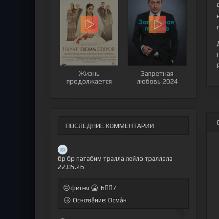
Жизнь
Запретная
продолжается
любовь 2024
ПОСЛЕДНИЕ КОММЕНТАРИИ
бр бр патабим тралла лейло траллала
22.05.26
😔фигня 🤮 6🤷‍♂7
Оснꝍвẫние: Осмẫн