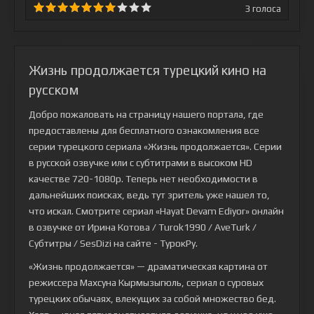
3
голоса
Жизнь продолжается турецкий кино на
русском
Добро пожаловать на страницу нашего портала, где
предоставлены для бесплатного ознакомления все
серии турецкого сериала
«Жизнь продолжается»
. Серии
в русской озвучке или с субтитрами в высоком HD
качестве 720-1080p. Теперь нет необходимости в
дальнейших поисках, ведь тут зритель уже нашел то,
что искал. Смотрите сериал «Hayat Devam Ediyor» онлайн
в озвучке от Ирина Котова / Turok1990 / AveTurk /
Субтитры / SesDizi на сайте - ТурокРу.
«Жизнь продолжается» — драматическая картина от
режиссера Махсуна Кырмызыгюль, сериал о суровых
турецких обычаях, влекущих за собой множество бед.