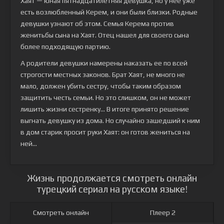
Хаят — юная пятнадцатилетняя девушка, но у нее уже
есть возлюбленный Керем, и они были близки. Родные
девушки узнают об этом. Семья Керема против
женитьбы сына на Хаят. Отец нашел для своего сына
более подходящую партию.
А родители девушки намерены наказать ее по всей
строгости местных законов. Брат Хаят, не много не
мало, должен убить сестру, чтобы таким образом
защитить честь семьи. Но это слишком, он не может
лишить жизни сестренку... В итоге принято решение
выгнать девушку из дома. Но случайно зашедший к ним
в дом старик просит руки Хаят: он готов жениться на
ней...
Жизнь продолжается смотреть онлайн
турецкий сериал на русском языке!
Смотреть онлайн
Плеер 2