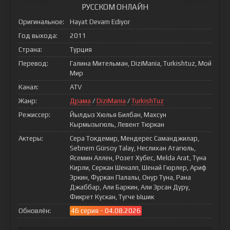
РУССКОМ ОНЛАЙН
Оригинальное:
Hayat Devam Ediyor
Год выхода:
2011
Страна:
Турция
Перевод:
Галина Мительман, DiziMania, Turkishtuz, Мой
Мир
Канал:
ATV
Жанр:
Драма
/
DiziMania
/
TurkishTuz
Режиссер:
Йылдыз Хюлья Билбан, Махсун
Кырмызыгюль, Левент Тюркан
Актеры:
Сера Токдемир, Мендерес Саманджилар,
Sebnem Gürsoy Talay, Неслихан Атагюль,
Ясемин Аллен, Розет Хубес, Melda Arat, Туна
Кирли, Серкан Шеналп, Шенай Гюрлер, Ариф
Эркин, Фуркан Палалы, Онур Туна, Рана
Джаббар, Али Баркин, Али Эрсан Дуру,
Фикрет Кускан, Тугче Ышик
Обновлён:
46 серия - 04.08.2026