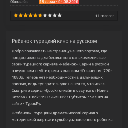
Обновлён:
18 серия - 04.08.2026
11
голосов
Ребенок турецкий кино на русском
Добро пожаловать на страницу нашего портала, где
предоставлены для бесплатного ознакомления все
серии турецкого сериала
«Ребенок»
. Серии в русской
озвучке или с субтитрами в высоком HD качестве 720-
1080p. Теперь нет необходимости в дальнейших
поисках, ведь тут зритель уже нашел то, что искал.
Смотрите сериал «Çocuk» онлайн в озвучке от Ирина
Котова / Turok1990 / AveTurk / Субтитры / SesDizi на
сайте - ТурокРу.
«Ребенок» - турецкий драматический сериал о
материнской жертве и судьбе усыновленного ребенка.