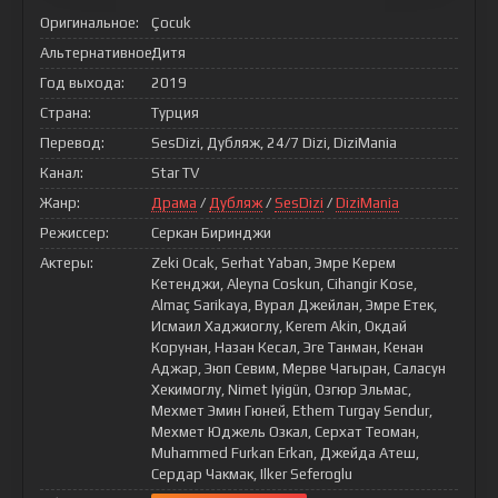
Оригинальное:
Çocuk
Альтернативное:
Дитя
Год выхода:
2019
Страна:
Турция
Перевод:
SesDizi, Дубляж, 24/7 Dizi, DiziMania
Канал:
Star TV
Жанр:
Драма
/
Дубляж
/
SesDizi
/
DiziMania
Режиссер:
Серкан Биринджи
Актеры:
Zeki Ocak, Serhat Yaban, Эмре Керем
Кетенджи, Aleyna Coskun, Cihangir Kose,
Almaç Sarikaya, Вурал Джейлан, Эмре Етек,
Исмаил Хаджиоглу, Kerem Akin, Окдай
Корунан, Назан Кесал, Эге Танман, Кенан
Аджар, Эюп Севим, Мерве Чагыран, Саласун
Хекимоглу, Nimet Iyigün, Озгюр Эльмас,
Мехмет Эмин Гюней, Ethem Turgay Sendur,
Мехмет Юджель Озкал, Серхат Теоман,
Muhammed Furkan Erkan, Джейда Атеш,
Сердар Чакмак, Ilker Seferoglu