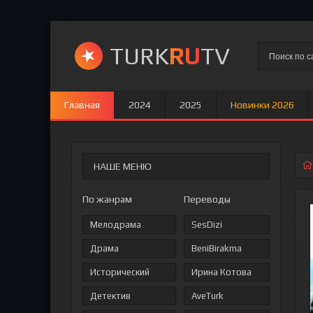
TURK
RU
TV
Главная
2024
2025
Новинки 2026
НАШЕ МЕНЮ
По жанрам
Переводы
Мелодрама
SesDizi
Драма
BeniBirakma
Исторический
Ирина Котова
Детектив
AveTurk