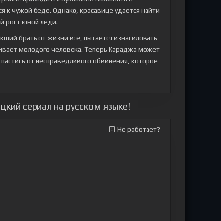
 к чужой беде. Однако, красавице удается найти
й рост юной леди.
ший брать от жизни все, пытается изнасиловать
бивает молодого человека. Теперь Караджа может
спастись от несправедливого обвинения, которое
цкий сериал на русском языке!
Не работает?