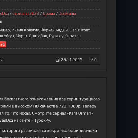
sDizi
/
Сериалы 2023
/
Драма
/
DiziMania
к
 Яшар, Инанч Конукчу, Фуркан Андыч, Deniz Atam,
ан Уйгун, Мурат Далтабан, Бурджу Кыратлы
026
са
29.11.2025
0
ля бесплатного ознакомления все серии турецкого
титрами в высоком HD качестве 720-1080p. Теперь
 то, что искал. Смотрите сериал «Kara Orman»
esDizi на сайте - ТурокРу.
т которого развивается вокруг молодой девушки
Героине приходится буквально выживать в