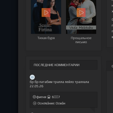
Тихая буря
Прощальное
письмо
ПОСЛЕДНИЕ КОММЕНТАРИИ
бр бр патабим тралла лейло траллала
22.05.26
😔фигня 🤮 6🤷‍♂7
Оснꝍвẫние: Осмẫн