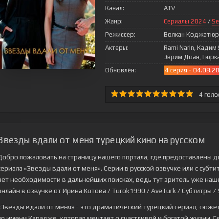
Канал:
ATV
Жанр:
Сериалы 2024
/
Se
Режиссер:
Волкан Коджатюр
Актеры:
Rami Narin, Кадим
Эврим Доан, Гюрк
Обновлён:
4 серия - 04.08.2
4
голо
Звезды вдали от меня турецкий кино на русском
Добро пожаловать на страницу нашего портала, где предоставлены д
сериала
«Звезды вдали от меня»
. Серии в русской озвучке или с суб
нет необходимости в дальнейших поисках, ведь тут зритель уже нашел
онлайн в озвучке от Ирина Котова / Turok1990 / AveTurk / Субтитры / S
«Звезды вдали от меня» - это драматический турецкий сериал, сюже
по имени Карадже, которая мечтает о счастливой и богатой жизни. 