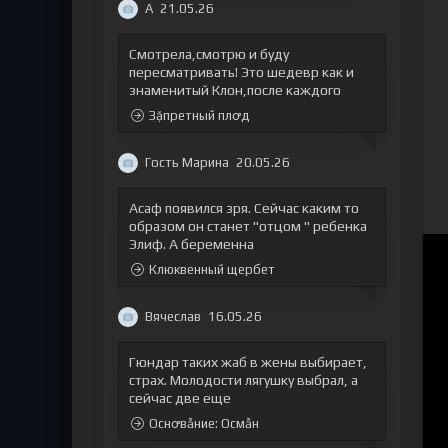
А
21.05.26
Смотрела,смотрю и буду
пересматривать! Это шедевр как и
знаменитый Клон,после каждого
Зặпретный плꝍд
Гость Марина
20.05.26
Асаф появился зря. Сейчас каким то
образом он станет "отцом " ребенка
Элиф. А беременна
Клюквенный щербет
Вячеслав
16.05.26
Гюндар таких жаб в жены выбирает,
страх. Молодости лягушку выбрал, а
сейчас две еще
Оснꝍвẫние: Осмẫн