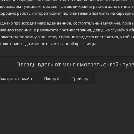
небольшом турецком городке, где люди крайне равнодушно относятся
хорошую работу, которая может положительно повлиять на карьерны
Однако происходит непредвиденное, состоятельный мужчина, привык
главную героиню, в результате противостояния, девушка случайно у
попасть за тюремную решетку. Героине придется постараться, чтобы 
может навсегда изменить жизнь юной красавицы.
Звезды вдали от меня смотреть онлайн туре
Смотреть онлайн
Плеер 2
Трейлер