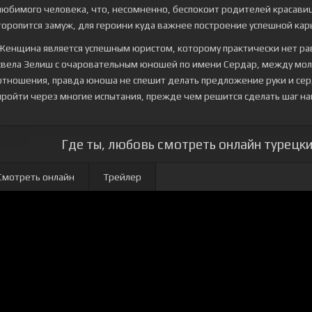
любимого человека, что, несомненно, беспокоит родителей красави
торопится замуж, для героини куда важнее построение успешной кар
Женщина является успешным юристом, которому практически нет равн
свела Зелиш с очаровательным юношей по имени Сердар, между мо
отношения, правда юноша не спешит делать предложение руки и се
пройти через многие испытания, прежде чем решится сделать шаг на
Где ты, любовь смотреть онлайн турецки
Смотреть онлайн
Трейлер