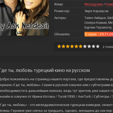
Жанр:
Мелодрама
/
Ком
Режиссер:
Эмре Каракусак
Актеры:
Таянч Аяйдын, Ше
Сенера Коккая, М
Бурчин Терзиоглу,
Обновлён:
6 серия - 29.11.2
2
голо
Где ты, любовь турецкий кино на русском
Добро пожаловать на страницу нашего портала, где предоставлены д
сериала
«Где ты, любовь»
. Серии в русской озвучке или с субтитрами
необходимости в дальнейших поисках, ведь тут зритель уже нашел то,
онлайн в озвучке от Ирина Котова / Turok1990 / AveTurk / Субтитры / S
«Где ты, любовь» - это мелодраматическая турецкая комедия, сюжет
Зелиш. Героине уже слегка за тридцать, однако, женщина до сих пор 