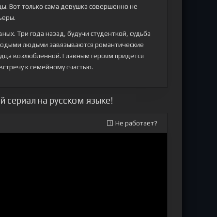
цы. Вот только сама девушка совершенно не
ьеры.
ых. Три года назад, будучи студенткой, судьба
лодыми людьми завязываются романтические
рдца возлюбленной. Главным героям придется
встречу к семейному счастью.
й сериал на русском языке!
Не работает?