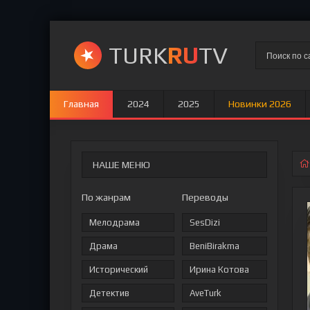
TURK
RU
TV
Главная
2024
2025
Новинки 2026
НАШЕ МЕНЮ
По жанрам
Переводы
Мелодрама
SesDizi
Драма
BeniBirakma
Исторический
Ирина Котова
Детектив
AveTurk