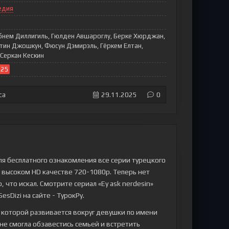
едия
бнем Диллигиль, Гюлден Авшароглу, Берке Хюрджан,
етин Джошкун, Фюсун Дэмирэль, Гёркем Елтан,
 Серкан Кескин
025
са
29.11.2025
0
ля бесплатного ознакомления все серии турецкого
 в высоком HD качестве 720-1080p. Теперь нет
 что искал. Смотрите сериал «Ey ask nerdesin»
esDizi на сайте - ТурокРу.
 которой развивается вокруг девушки по имени
не смогла обзавестись семьей и встретить