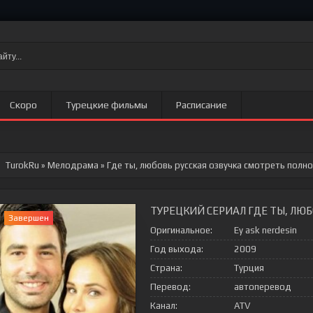
Скоро
Турецкие фильмы
Расписание
TurokRu
»
Мелодрама
» Где ты, любовь
русская озвучка смотреть полно
ТУРЕЦКИЙ СЕРИАЛ ГДЕ ТЫ, ЛЮ
Завершен
Оригинальное:
Ey ask nerdesin
Год выхода:
2009
Страна:
Турция
Перевод:
автоперевод
Канал:
ATV