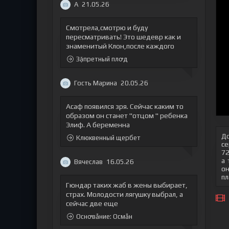
А
21.05.26
Смотрела,смотрю и буду
пересматривать! Это шедевр как и
знаменитый Клон,после каждого
Зặпретный плꝍд
Гость Марина
20.05.26
Асаф появился зря. Сейчас каким то
образом он станет "отцом " ребенка
Элиф. А беременна
До
Клюквенный щербет
се
72
а 
Вячеслав
16.05.26
он
пл
Гюндар таких жаб в жены выбирает,
страх. Молодости лягушку выбрал, а
сейчас две еще
Оснꝍвẫние: Осмẫн