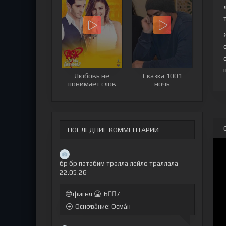
Любовь не
Сказка 1001
понимает слов
ночь
ПОСЛЕДНИЕ КОММЕНТАРИИ
бр бр патабим тралла лейло траллала
22.05.26
😔фигня 🤮 6🤷‍♂7
Оснꝍвẫние: Осмẫн