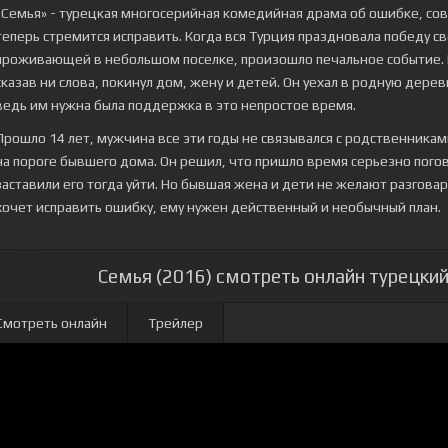
«Семья» - турецкая многосерийная комедийная драма об ошибке, со
теперь стремится исправить. Когда вся Турция праздновала победу с
проживающей в небольшом поселке, произошло печальное событие. Г
сказав ни слова, покинул дом, жену и детей. Он уехал в родную дере
ведь им нужна была поддержка в это непростое время.
Прошло 14 лет, мужчина все эти годы не связывался с родственниками
на пороге бывшего дома. Он решил, что пришло время серьезно пого
заставили его тогда уйти. Но бывшая жена и дети не желают разговари
хочет исправить ошибку, ему нужен действенный и необычный план.
Семья (2016) смотреть онлайн турецкий
Смотреть онлайн
Трейлер