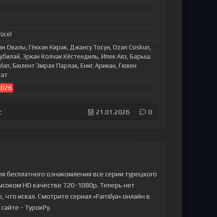
ücel
 Овалы, Гёкхан Кирак, Джансу Тосун, Ozan Coskun,
 Кубилай, Эркан Колчак Кёстендиль, Ипек Аяз, Барыш
ylan, Бюлент Эмрах Парлак, Енис Арикан, Гювен
сат
2026
с
21.01.2026
0
ля бесплатного ознакомления все серии турецкого
 высоком HD качестве 720-1080p. Теперь нет
 что искал. Смотрите сериал «Familya» онлайн в
 сайте - ТурокРу.