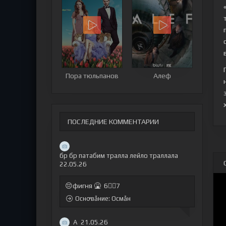
Пора тюльпанов
Алеф
ПОСЛЕДНИЕ КОММЕНТАРИИ
бр бр патабим тралла лейло траллала
22.05.26
😔фигня 🤮 6🤷‍♂7
Оснꝍвẫние: Осмẫн
А
21.05.26