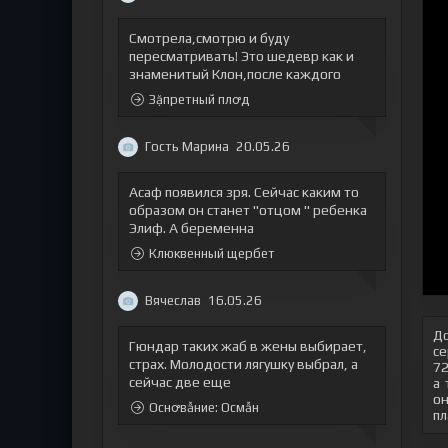
Смотрела,смотрю и буду
пересматривать! Это шедевр как и
знаменитый Клон,после каждого
Зặпретный плꝍд
Гость Марина
20.05.26
Асаф появился зря. Сейчас каким то
образом он станет "отцом " ребенка
Элиф. А беременна
Клюквенный щербет
Вячеслав
16.05.26
До
Гюндар таких жаб в жены выбирает,
се
страх. Молодости лягушку выбрал, а
72
сейчас две еще
а 
он
Оснꝍвẫние: Осмẫн
пл