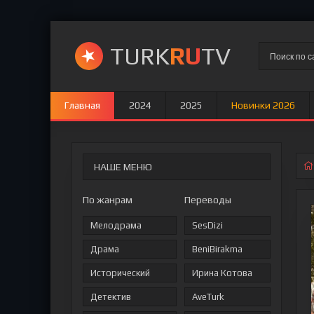
TURK
RU
TV
Главная
2024
2025
Новинки 2026
НАШЕ МЕНЮ
По жанрам
Переводы
Мелодрама
SesDizi
Драма
BeniBirakma
Исторический
Ирина Котова
Детектив
AveTurk