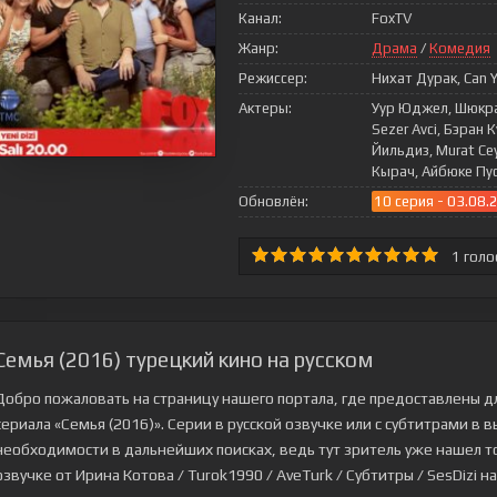
Канал:
FoxTV
Жанр:
Драма
/
Комедия
Режиссер:
Нихат Дурак, Can Y
Актеры:
Уур Юджел, Шюкран
Sezer Avci, Бэран
Йильдиз, Murat Ce
Кырач, Айбюке Пу
Обновлён:
10 серия - 03.08.
1
голо
Семья (2016) турецкий кино на русском
Добро пожаловать на страницу нашего портала, где предоставлены д
сериала
«Семья (2016)»
. Серии в русской озвучке или с субтитрами в
необходимости в дальнейших поисках, ведь тут зритель уже нашел то,
озвучке от Ирина Котова / Turok1990 / AveTurk / Субтитры / SesDizi на