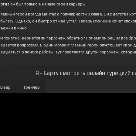
когда он был только в начале своей карьеры.
Главный герой всегда мечтал о популярности и славе. Он с детства хот
сбылась. Однако, он быстро от нее устал. Теперь мужчина хочет спок
съемки в кино.
Непонятно, вернется ли персонаж обратно? Почему он решил все бро
задается вопросами. В один момент главный герой опустошает свои 
задуматься о поиске работы. Тут появляется другой персонаж, которы
Я - Барту смотреть онлайн турецкий с
Плеер
Трейлер