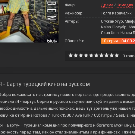
Жанр:
Драма
/
Комедия
Режиссер:
Толга Карачелик
Актеры:
Огужан Угур, Мюф
Nalan Olcayalp, Ah
Okan Urun, Назлы 
Обновлён:
10 серия - 04.08.
0
голо
Я - Барту турецкий кино на русском
Добро пожаловать на страницу нашего портала, где предоставлены д
сериала
«Я - Барту»
. Серии в русской озвучке или с субтитрами в выс
необходимости в дальнейших поисках, ведь тут зритель уже нашел то,
озвучке от Ирина Котова / Turok1990 / AveTurk / Субтитры / SesDizi на
«Я – Барту» – турецкая комедия про популярного и богатого мужчину.
прочность перед тем, как он стал знаменитым и при финансах. Тяжела