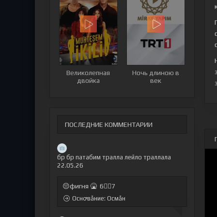
Великолепная
Ночь длиною в
двойка
век
ПОСЛЕДНИЕ КОММЕНТАРИИ
бр бр патабим тралла лейло траллала
22.05.26
😔фигня 🤮 6🤷‍♂7
Оснꝍвẫние: Осмẫн