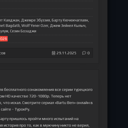
ит Каяджан, Джемре Эбуззия, Барту Кючюкчаглаян,
met Bagdatli, Wolf Yener Ozer, Джем Зейнел Кылыч,
Булум, Сезин Бозаджи
2026
сов
29.11.2025
0
ля бесплатного ознакомления все серии турецкого
оком HD качестве 720-1080p. Теперь нет
 что искал. Смотрите сериал «Bartu Ben» онлайн в
 сайте - ТурокРу.
 Барту пришлось пройти много испытаний на
я история про то, как в мужчину никто не верил,