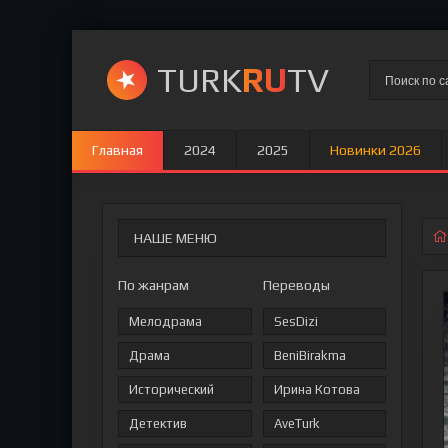
TURK
RU
TV
Главная
2024
2025
Новинки 2026
НАШЕ МЕНЮ
По жанрам
Переводы
Мелодрама
SesDizi
Драма
BeniBirakma
Исторический
Ирина Котова
Детектив
AveTurk