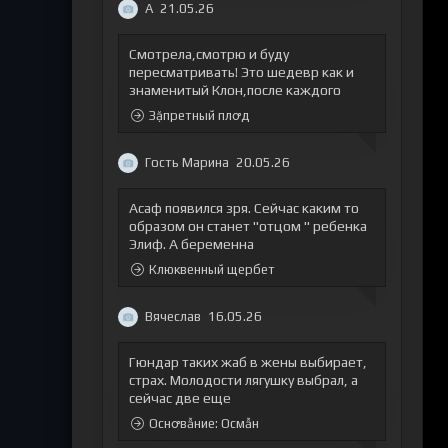
А
21.05.26
Смотрела,смотрю и буду
пересматривать! Это шедевр как и
знаменитый Клон,после каждого
Зặпретный плꝍд
Гость Марина
20.05.26
Асаф появился зря. Сейчас каким то
образом он станет "отцом " ребенка
Элиф. А беременна
Клюквенный щербет
Вячеслав
16.05.26
Гюндар таких жаб в жены выбирает,
страх. Молодости лягушку выбрал, а
сейчас две еще
Оснꝍвẫние: Осмẫн