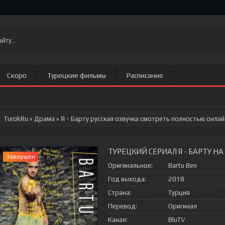
Скоро
Турецкие фильмы
Расписание
TurokRu
»
Драма
» Я - Барту
русская озвучка смотреть полностью онлай
ТУРЕЦКИЙ СЕРИАЛ Я - БАРТУ Н
Завершен
Оригинальное:
Bartu Ben
Год выхода:
2018
Страна:
Турция
Перевод:
Оригинал
Канал:
BluTV