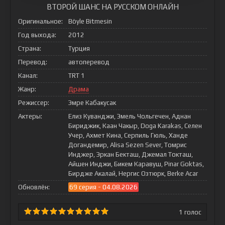
ВТОРОЙ ШАНС НА РУССКОМ ОНЛАЙН
Оригинальное:
Böyle Bitmesin
Год выхода:
2012
Страна:
Турция
Перевод:
автоперевод
Канал:
TRT 1
Жанр:
Драма
Режиссер:
Эмре Кабакусак
Актеры:
Елиз Куванджи, Эмель Чольгечен, Аднан
Бириджик, Каан Чакыр, Doga Karakas, Селен
Учер, Ахмет Кина, Серпиль Гюль, Ханде
Догандемир, Alisa Sezen Sever, Томрис
Инджер, Эркан Бекташ, Джемал Токташ,
Айшен Инджи, Бикем Каравуш, Pinar Goktas,
Бирдже Акалай, Нергис Озтюрк, Berke Acar
Обновлён:
69 серия - 04.08.2026
1
голос