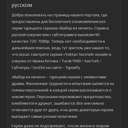
русском
Добро пожаловать на страницу нашего портала, где
предоставлены для бесплатного ознакомления все
серии турецкого сериала
«Выбор из ничего»
. Серии в
русской озвучке или с субтитрами в высоком HD
качестве 720-1080p. Теперь нет необходимости в
дальнейших поисках, ведь тут зритель уже нашел то,
что искал. Смотрите сериал «Yoktan Secmeli» онлайн в
озвучке от Ирина Котова / Turok1990 / AveTurk /
Субтитры / SesDizi на сайте - ТурокРу.
«Выбор из ничего» - турецкий сериал с элементами
драмы. Жизненные трудности и испытания сыплются на
головы персонажей: в каждой серии рассказывается о
новом герое. Персонажи переживают предательство,
влюбляются и дружат, ошибаются. Все они сильно
отличаются друг от друга, и на долю девятерых героев
выпадают самые разные испытания.
Герои даже не подозревают, что их жизни в скором