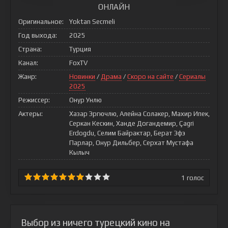
ОНЛАЙН
Оригинальное:
Yoktan Secmeli
Год выхода:
2025
Страна:
Турция
Канал:
FoxTV
Жанр:
Новинки
/
Драма
/
Скоро на сайте
/
Сериалы
2025
Режиссер:
Онур Унлю
Актеры:
Хазар Эргючлю, Алейна Солакер, Махир Ипек,
Серкан Кескин, Ханде Догандемир, Çagri
Erdogdu, Селим Байрактар, Берат Эфэ
Парлар, Онур Дильбер, Серхат Мустафа
Кылыч
1
голос
Выбор из ничего турецкий кино на