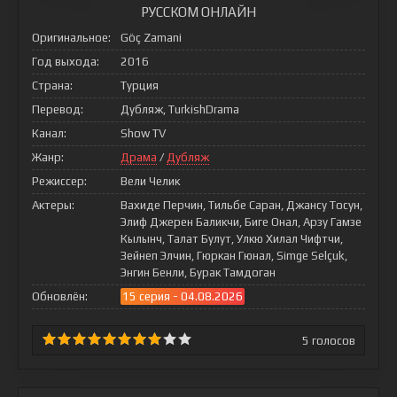
РУССКОМ ОНЛАЙН
Оригинальное:
Göç Zamani
Год выхода:
2016
Страна:
Турция
Перевод:
Дубляж, TurkishDrama
Канал:
Show TV
Жанр:
Драма
/
Дубляж
Режиссер:
Вели Челик
Актеры:
Вахиде Перчин, Тильбе Саран, Джансу Тосун,
Элиф Джерен Баликчи, Биге Онал, Арзу Гамзе
Кылынч, Талат Булут, Улкю Хилал Чифтчи,
Зейнеп Элчин, Гюркан Гюнал, Simge Selçuk,
Энгин Бенли, Бурак Тамдоган
Обновлён:
15 серия - 04.08.2026
5
голосов