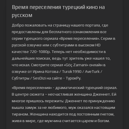
Время переселения турецкий кино на
русском
Добро пожаловать на страницу нашего портала, где
предоставлены для бесплатного ознакомления все
серии турецкого сериала
«Время переселения»
. Серии в
русской озвучке или с субтитрами в высоком HD
качестве 720-1080p. Теперь нет необходимости в
дальнейших поисках, ведь тут зритель уже нашел то,
что искал. Смотрите сериал «Göç Zamani» онлайн в
озвучке от Ирина Котова / Turok1990 / AveTurk /
Субтитры / SesDizi на сайте - ТурокРу.
«Время переселения» - драматический турецкий сериал.
В центре сюжета – несчастливая женщина Дженнет. Ей
многое пришлось пережить: Дженнет по принуждению
вышла замуж за не любимого, муж оказался настоящим
тираном. Женщина находится под постоянным гнетом,
живя в мире, где мужчина считается царем и богом.