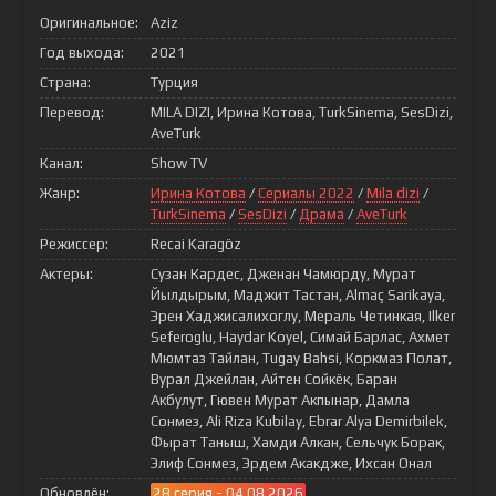
Оригинальное:
Aziz
Год выхода:
2021
Страна:
Турция
Перевод:
MILA DIZI, Ирина Котова, TurkSinema, SesDizi,
AveTurk
Канал:
Show TV
Жанр:
Ирина Котова
/
Сериалы 2022
/
Mila dizi
/
TurkSinema
/
SesDizi
/
Драма
/
AveTurk
Режиссер:
Recai Karagöz
Актеры:
Сузан Кардес, Дженан Чамюрду, Мурат
Йылдырым, Маджит Тастан, Almaç Sarikaya,
Эрен Хаджисалихоглу, Мераль Четинкая, Ilker
Seferoglu, Haydar Koyel, Симай Барлас, Ахмет
Мюмтаз Тайлан, Tugay Bahsi, Коркмаз Полат,
Вурал Джейлан, Айтен Сойкёк, Баран
Акбулут, Гювен Мурат Акпынар, Дамла
Сонмез, Ali Riza Kubilay, Ebrar Alya Demirbilek,
Фырат Таныш, Хамди Алкан, Сельчук Борак,
Элиф Сонмез, Эрдем Акакдже, Ихсан Онал
Обновлён:
28 серия - 04.08.2026