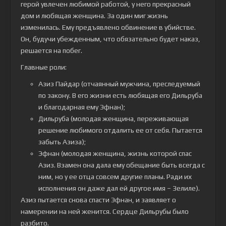
герой увлечен любимой работой, у него прекрасный
дом и любящая женщина. За один миг жизнь
изменилась. Ему предъявлено обвинение в убийстве.
Он, будучи убежденным, что обязательно будет наказ,
решается на побег.
Главные роли:
Азиз Пайдар (отчаянный мужчина, преследуемый
по закону. В его жизни есть любящая его Дильруба
и благодарная ему Эфнан);
Дильруба (молодая женщина, переживающая
решение любимого отдалить ее от себя. Пытается
забыть Азиза);
Эфнан (молодая женщина, жизнь которой спас
Азиз. Взамен она дала ему обещание быть всегда с
ним, но у ее отца совсем другие планы. Ради их
исполнения он даже дал ей другое имя – Зелиле).
Азиз пытается снова спасти Эфнан, и заявляет о
намерении на ней женится. Сердце Дильрубы было
разбито.