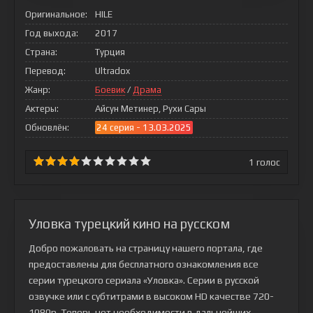
Оригинальное:
HILE
Год выхода:
2017
Страна:
Турция
Перевод:
Ultradox
Жанр:
Боевик
/
Драма
Актеры:
Айсун Метинер, Рухи Сары
Обновлён:
24 серия - 13.03.2025
1
голос
Уловка турецкий кино на русском
Добро пожаловать на страницу нашего портала, где
предоставлены для бесплатного ознакомления все
серии турецкого сериала
«Уловка»
. Серии в русской
озвучке или с субтитрами в высоком HD качестве 720-
1080p. Теперь нет необходимости в дальнейших