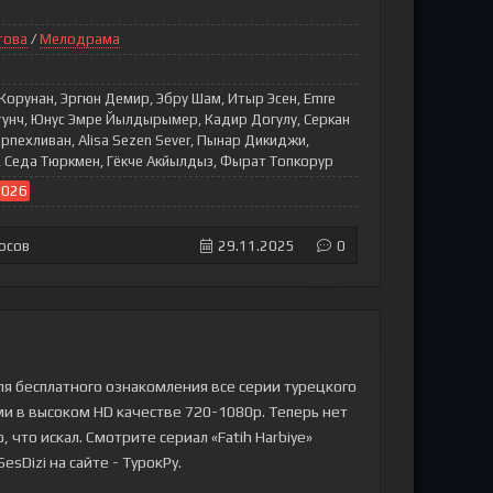
това
/
Мелодрама
Корунан, Эргюн Демир, Эбру Шам, Итыр Эсен, Emre
тунч, Юнус Эмре Йылдырымер, Кадир Догулу, Серкан
рпехливан, Alisa Sezen Sever, Пынар Дикиджи,
, Седа Тюркмен, Гёкче Акйылдыз, Фырат Топкорур
2026
осов
29.11.2025
0
ля бесплатного ознакомления все серии турецкого
ами в высоком HD качестве 720-1080p. Теперь нет
 что искал. Смотрите сериал «Fatih Harbiye»
esDizi на сайте - ТурокРу.