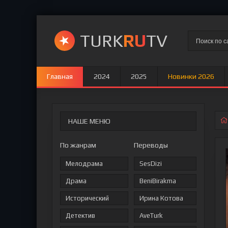
TURK
RU
TV
Главная
2024
2025
Новинки 2026
НАШЕ МЕНЮ
По жанрам
Переводы
Мелодрама
SesDizi
Драма
BeniBirakma
Исторический
Ирина Котова
Детектив
AveTurk