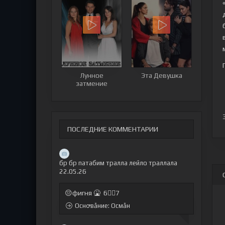
Лунное
Эта Девушка
затмение
ПОСЛЕДНИЕ КОММЕНТАРИИ
бр бр патабим тралла лейло траллала
22.05.26
😔фигня 🤮 6🤷‍♂7
Оснꝍвẫние: Осмẫн