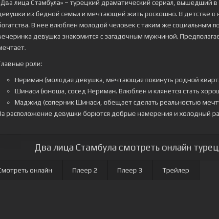
«Два лица Стамбула» – турецкий драматический сериал, вышедший в 
девушки из бедной семьи и мечтающей жить роскошно. В детстве о не
богатства. В нее влюблен молодой человек с таким же социальным
вечеринка девушка знакомится с загадочным мужчиной. Предполагаетс
мечтает.
Главные роли:
Нериман (молодая девушка, мечтающая покинуть родной кварта
Шинаси (юноша, сосед Нериман. Влюблен и клянется стать хор
Маджид (соперник Шинаси, обещает сделать реальностью мечту
За расположение девушки борются добрые намерения и холодный ра
Два лица Стамбула смотреть онлайн турецк
Смотреть онлайн
Плеер 2
Плеер 3
Трейлер