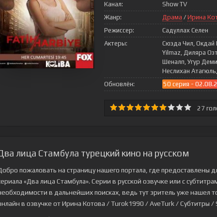
Канал:
Show TV
Жанр:
Драма
/
Ирина Ко
Режиссер:
Садуллах Селен
Актеры:
Сюэда Чил, Окдай 
Yilmaz, Диляра Оз
Шеналп, Угур Деми
Неслихан Атагюль
Обновлён:
50 серия - 02.08.
27
гол
Два лица Стамбула турецкий кино на русском
Добро пожаловать на страницу нашего портала, где предоставлены д
сериала
«Два лица Стамбула»
. Серии в русской озвучке или с субтитр
необходимости в дальнейших поисках, ведь тут зритель уже нашел то,
онлайн в озвучке от Ирина Котова / Turok1990 / AveTurk / Субтитры / S