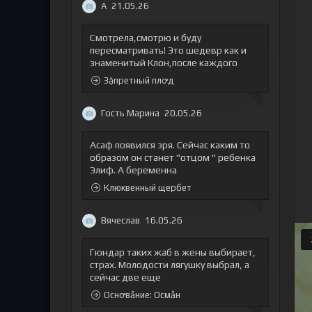
А
21.05.26
Смотрела,смотрю и буду
пересматривать! Это шедевр как и
знаменитый Клон,после каждого
Зặпретный плꝍд
Гость Марина
20.05.26
Асаф появился зря. Сейчас каким то
образом он станет "отцом " ребенка
Элиф. А беременна
Клюквенный щербет
Вячеслав
16.05.26
Гюндар таких жаб в жены выбирает,
страх. Молодости лягушку выбрал, а
сейчас две еще
Оснꝍвẫние: Осмẫн