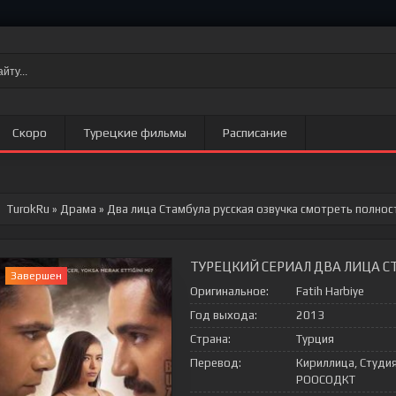
Скоро
Турецкие фильмы
Расписание
TurokRu
»
Драма
» Два лица Стамбула
русская озвучка смотреть полнос
ТУРЕЦКИЙ СЕРИАЛ ДВА ЛИЦА С
Завершен
Оригинальное:
Fatih Harbiye
Год выхода:
2013
Страна:
Турция
Перевод:
Кириллица, Студи
РООСОДКТ