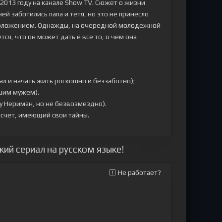
2013 году на канале Show TV. Сюжет о жизни
й заботились папа и тетя, но это не принесло
 положением. Однажды, на очередной молодежной
я, что он может дать е все то, о чем она
л и начать жить роскошно и беззаботно);
ошим мужем).
 Нериман, но не безвозмездно).
счет, имеющий свои тайны.
ий сериал на русском языке!
Не работает?