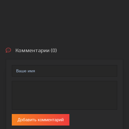
Комментарии (0)
Добавить комментарий