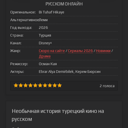
РУССКОМ ОНЛАЙН
Оригинальное:
Bi Tuhaf Hikaye
Альтернативное:
Леми
Год выхода:
2026
Страна:
Турция
Канал:
Disney+
Жанр:
Скоро на сайте
/
Сериалы 2026
/
Новинки
/
Драма
Режиссер:
Осман Кая
Актеры:
Ebrar Alya Demirbilek, Керем Бюрсин
2
голоса
Необычная история турецкий кино на
русском