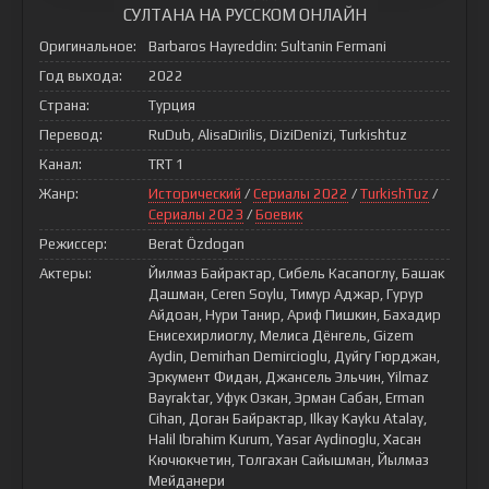
СУЛТАНА НА РУССКОМ ОНЛАЙН
Оригинальное:
Barbaros Hayreddin: Sultanin Fermani
Год выхода:
2022
Страна:
Турция
Перевод:
RuDub, AlisaDirilis, DiziDenizi, Turkishtuz
Канал:
TRT 1
Жанр:
Исторический
/
Сериалы 2022
/
TurkishTuz
/
Сериалы 2023
/
Боевик
Режиссер:
Berat Özdogan
Актеры:
Йилмаз Байрактар, Сибель Касапоглу, Башак
Дашман, Ceren Soylu, Тимур Аджар, Гурур
Айдоан, Нури Танир, Ариф Пишкин, Бахадир
Енисехирлиоглу, Мелиса Дёнгель, Gizem
Aydin, Demirhan Demircioglu, Дуйгу Гюрджан,
Эркумент Фидан, Джансель Эльчин, Yilmaz
Bayraktar, Уфук Озкан, Эрман Сабан, Erman
Cihan, Доган Байрактар, Ilkay Kayku Atalay,
Halil Ibrahim Kurum, Yasar Aydinoglu, Хасан
Кючюкчетин, Толгахан Сайышман, Йылмаз
Мейданери