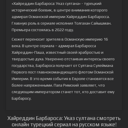
«Хайреддин Барбароса: Указ султана» - турецкий
исторический боевик, в центре внимания которого
адмирал Османской империи Хайреддин Барбаросса.
Главную роль в сериале исполнил Толгахан Сайышман.
Премьера состоялась в 2022 году.
Сюжет переносит зрителя в Османскую империю 16
века. В центре сериала – адмирал Барбаросса
Хайреддин-Паша, известный своей храбростью и
твердостью духа. Уверенно отстаивая интересы своего
государства, Барбароса получает от Султана Сулеймана
Первого пост главнокомандующего флотом Османской
Империи. В это время события в Европе становятся все
более напряженными. Папа Римский заявляет, что
следующим императором станет тот, кто доставит ему
Барбаросу.
Хайреддин Барбароса: Указ султана смотреть
онлайн турецкий сериал на русском языке!