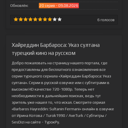
Обновлён:
20 серия - 09.08.2026
6
голосов
Хайреддин Барбароса: Указ султана
турецкий кино на русском
Добро пожаловать на страницу нашего портала, где
предоставлены для бесплатного ознакомления все
серии турецкого сериала
«Хайреддин Барбароса: Указ
султана»
. Серии в русской озвучке или с субтитрами в
высоком HD качестве 720-1080p. Теперь нет
необходимости в дальнейших поисках, ведь тут
зритель уже нашел то, что искал. Смотрите сериал
«Barbaros Hayreddin: Sultanin Fermani» онлайн в озвучке
от Ирина Котова / Turok1990 / AveTurk / Субтитры /
SesDizi на сайте - ТурокРу.