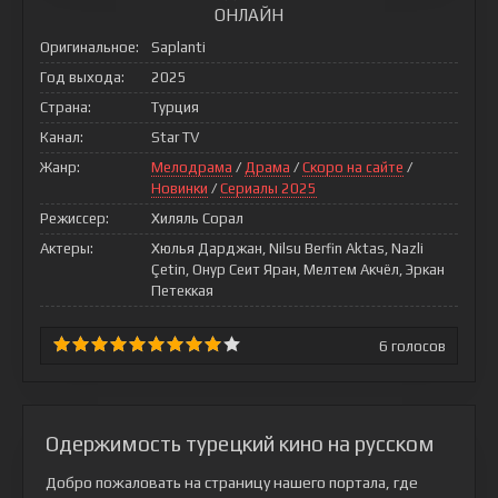
ОНЛАЙН
Оригинальное:
Saplanti
Год выхода:
2025
Страна:
Турция
Канал:
Star TV
Жанр:
Мелодрама
/
Драма
/
Скоро на сайте
/
Новинки
/
Сериалы 2025
Режиссер:
Хиляль Сорал
Актеры:
Хюлья Дарджан, Nilsu Berfin Aktas, Nazli
Çetin, Онур Сеит Яран, Мелтем Акчёл, Эркан
Петеккая
6
голосов
Одержимость турецкий кино на русском
Добро пожаловать на страницу нашего портала, где