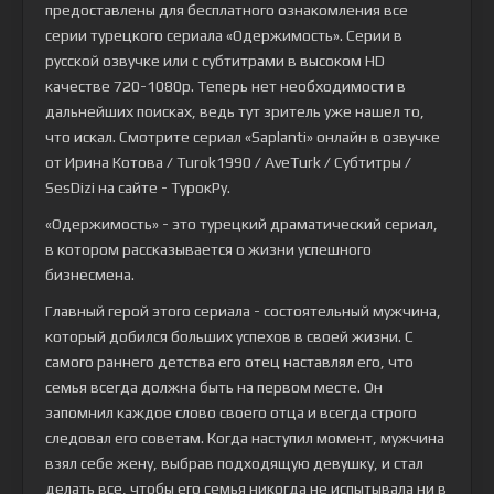
предоставлены для бесплатного ознакомления все
серии турецкого сериала
«Одержимость»
. Серии в
русской озвучке или с субтитрами в высоком HD
качестве 720-1080p. Теперь нет необходимости в
дальнейших поисках, ведь тут зритель уже нашел то,
что искал. Смотрите сериал «Saplanti» онлайн в озвучке
от Ирина Котова / Turok1990 / AveTurk / Субтитры /
SesDizi на сайте - ТурокРу.
«Одержимость» - это турецкий драматический сериал,
в котором рассказывается о жизни успешного
бизнесмена.
Главный герой этого сериала - состоятельный мужчина,
который добился больших успехов в своей жизни. С
самого раннего детства его отец наставлял его, что
семья всегда должна быть на первом месте. Он
запомнил каждое слово своего отца и всегда строго
следовал его советам. Когда наступил момент, мужчина
взял себе жену, выбрав подходящую девушку, и стал
делать все, чтобы его семья никогда не испытывала ни в