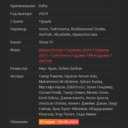
Оригинальное:
Deha
Год выхода:
2024
Страна:
Турция
Перевод:
Voize, TurkSinema, RedDiamond Studio,
AveTurk, AlisaDirilis, Ирина Котова
Канал:
Show TV
Жанр:
Ирина Котова
/
Сериалы 2024
/
Сериалы
2025
/
TurkSinema
/
Драма
/
Мелодрама
/
AveTurk
Режиссер:
Умут Арал, Özlem Günhan
Актеры:
Танер Румели, Ogulcan Arman Uslu,
Muhammed Ali Akdemir, Aybars Kuday,
Мустафа Киран, Eylül Ersöz, Зухал Генджер,
Osman Findik, Танер Олмез, Мелис Сезен,
Emel Göksu, Дженк Кангёз, Ахсен Эроглу,
Umutcan Ütebey, Кеннет Джеймс Дакан, Онур
Сайлак, Арас Булут Ийнемли, Абдуррахман
Юнусолу, Угур Полат, Седа Акман
Обновлён:
31 серия - 04.08.2026