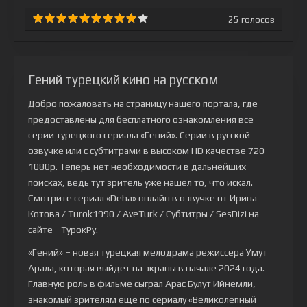
25
голосов
Гений турецкий кино на русском
Добро пожаловать на страницу нашего портала, где
предоставлены для бесплатного ознакомления все
серии турецкого сериала
«Гений»
. Серии в русской
озвучке или с субтитрами в высоком HD качестве 720-
1080p. Теперь нет необходимости в дальнейших
поисках, ведь тут зритель уже нашел то, что искал.
Смотрите сериал «Deha» онлайн в озвучке от Ирина
Котова / Turok1990 / AveTurk / Субтитры / SesDizi на
сайте - ТурокРу.
«Гений» – новая турецкая мелодрама режиссера Умут
Арала, которая выйдет на экраны в начале 2024 года.
Главную роль в фильме сыграл Арас Булут Ийнемли,
знакомый зрителям еще по сериалу «Великолепный