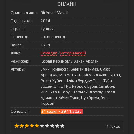
ОНЛАЙН
Оригинальное:
Bir Yusuf Masali
Год выхода:
2014
Страна:
Турция
Перевод:
автоперевод
Канал:
TRT 1
Жанр:
Комедия
/
Исторический
Режиссер:
Корай Керимоглу, Хакан Арслан
Актеры:
Эмин Гюмюская, Бениан Дёнмез, Омюр
Арпаджи, Мехмет Уста, Исмаил Хаккы Урюн,
Розет Хубес, Шейма Бурджу Гюль, Туба
Эрдем, Элиф Нур Керкюк, Бурак Сатибол,
Инан Улаш Торун, Тарык Унлюоглу, Хазал
Адияман, Айчин Туюн, Нур Эркул, Эмин
Гюрсой
Обновлён:
21 серия - 29.11.2025
1
голос