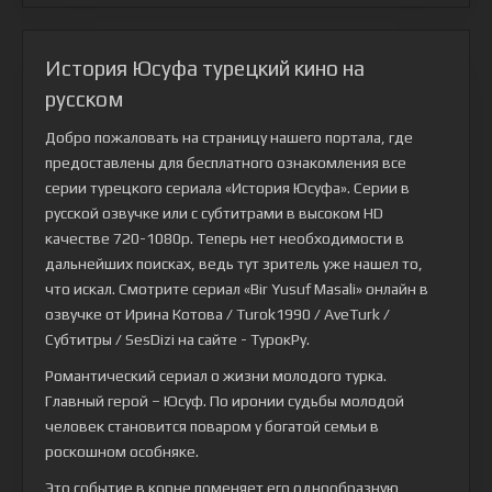
История Юсуфа турецкий кино на
русском
Добро пожаловать на страницу нашего портала, где
предоставлены для бесплатного ознакомления все
серии турецкого сериала
«История Юсуфа»
. Серии в
русской озвучке или с субтитрами в высоком HD
качестве 720-1080p. Теперь нет необходимости в
дальнейших поисках, ведь тут зритель уже нашел то,
что искал. Смотрите сериал «Bir Yusuf Masali» онлайн в
озвучке от Ирина Котова / Turok1990 / AveTurk /
Субтитры / SesDizi на сайте - ТурокРу.
Романтический сериал о жизни молодого турка.
Главный герой – Юсуф. По иронии судьбы молодой
человек становится поваром у богатой семьи в
роскошном особняке.
Это событие в корне поменяет его однообразную