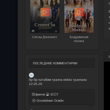
Слезы Дженнет
Бодрумская
сказка
ПОСЛЕДНИЕ КОММЕНТАРИИ
бр бр патабим тралла лейло траллала
22.05.26
😔фигня 🤮 6🤷‍♂7
Оснꝍвẫние: Осмẫн