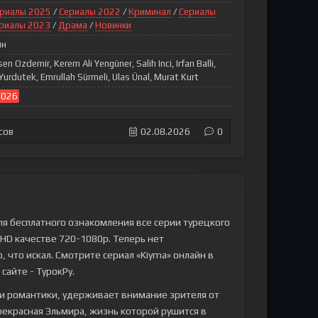
риалы 2025
/
Сериалы 2022
/
Криминал
/
Сериалы
риалы 2023
/
Драма
/
Новинки
ин
en Ozdemir, Kerem Ali Yengüner, Salih Inci, Irfan Balli,
Yurdutek, Emrullah Sürmeli, Ulas Ünal, Murat Kurt
2026
сов
02.08.2026
0
ля бесплатного ознакомления все серии турецкого
м HD качестве 720-1080p. Теперь нет
 что искал. Смотрите сериал «Kiyma» онлайн в
 сайте - ТурокРу.
 и романтики, удерживает внимание зрителя от
рекрасная Эльмира, жизнь которой рушится в