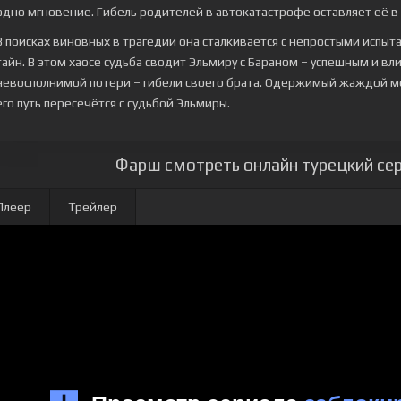
одно мгновение. Гибель родителей в автокатастрофе оставляет её в
В поисках виновных в трагедии она сталкивается с непростыми испыт
тайн. В этом хаосе судьба сводит Эльмиру с Бараном – успешным и в
невосполнимой потери – гибели своего брата. Одержимый жаждой ме
его путь пересечётся с судьбой Эльмиры.
Фарш смотреть онлайн турецкий сер
Плеер
Трейлер