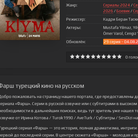
Жанр:
Сериалы 2024
/
Се
2026
/
Боевик
/
Се
Режиссер:
Кадри Беран Таск
Актеры:
Mustafa Yilmaz, Yils
Ömer Varol, Cengiz 
Обновлён:
29 серия - 04.08.
0
голо
Фарш турецкий кино на русском
Добро пожаловать на страницу нашего портала, где предоставлены д
сериала
«Фарш»
. Серии в русской озвучке или с субтитрами в высоко
необходимости в дальнейших поисках, ведь тут зритель уже нашел то,
озвучке от Ирина Котова / Turok1990 / AveTurk / Субтитры / SesDizi на
Турецкий сериал «Фарш» — это история, полная драматизма, интриги
первой до последней серии. В центре сюжета «Фарша» – молодая и п