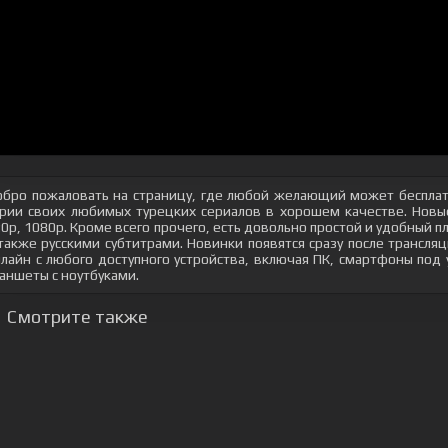
бро пожаловать на страницу, где любой желающий может бесплат
рии своих любимых турецких сериалов в хорошем качестве. Новые
0p, 1080p. Кроме всего прочего, есть довольно простой и удобный 
также русскими субтитрами. Новинки появятся сразу после трансл
лайн с любого доступного устройства, включая ПК, смартфоны под
аншеты с ноутбуками.
Смотрите также