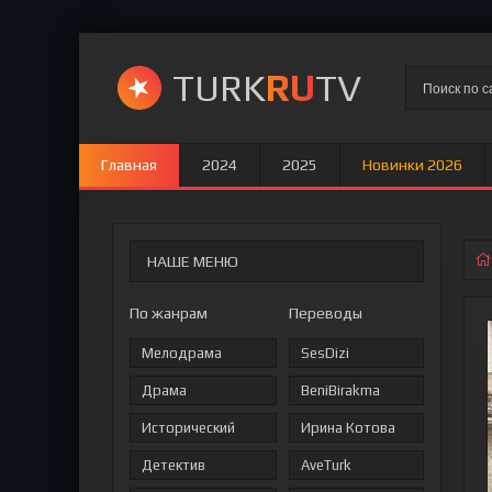
TURK
RU
TV
Главная
2024
2025
Новинки 2026
НАШЕ МЕНЮ
По жанрам
Переводы
Мелодрама
SesDizi
Драма
BeniBirakma
Исторический
Ирина Котова
Детектив
AveTurk