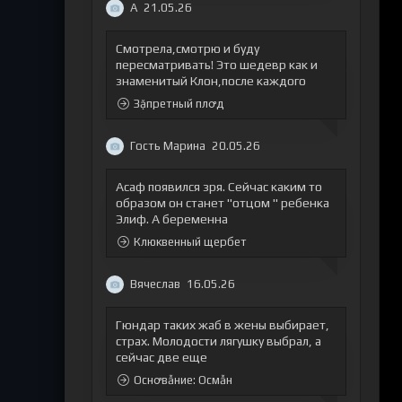
А
21.05.26
Смотрела,смотрю и буду
пересматривать! Это шедевр как и
знаменитый Клон,после каждого
Зặпретный плꝍд
Гость Марина
20.05.26
Асаф появился зря. Сейчас каким то
образом он станет "отцом " ребенка
Элиф. А беременна
Клюквенный щербет
Вячеслав
16.05.26
Гюндар таких жаб в жены выбирает,
страх. Молодости лягушку выбрал, а
сейчас две еще
Оснꝍвẫние: Осмẫн