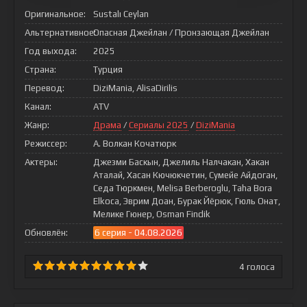
Оригинальное:
Sustalı Ceylan
Альтернативное:
Опасная Джейлан / Пронзающая Джейлан
Год выхода:
2025
Страна:
Турция
Перевод:
DiziMania, AlisaDirilis
Канал:
ATV
Жанр:
Драма
/
Сериалы 2025
/
DiziMania
Режиссер:
А. Волкан Кочатюрк
Актеры:
Джезми Баскын, Джелиль Налчакан, Хакан
Аталай, Хасан Кючюкчетин, Сумейе Айдоган,
Седа Тюркмен, Melisa Berberoglu, Taha Bora
Elkoca, Эврим Доан, Бурак Йёрюк, Гюль Онат,
Мелике Гюнер, Osman Findik
Обновлён:
6 серия - 04.08.2026
4
голоса