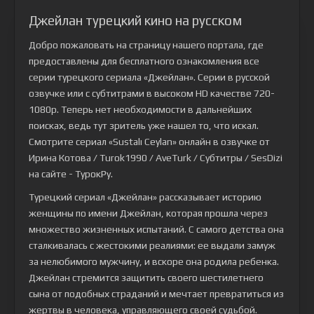
Джейлан турецкий кино на русском
Добро пожаловать на страницу нашего портала, где
предоставлены для бесплатного ознакомления все
серии турецкого сериала
«Джейлан»
. Серии в русской
озвучке или с субтитрами в высоком HD качестве 720-
1080p. Теперь нет необходимости в дальнейших
поисках, ведь тут зритель уже нашел то, что искал.
Смотрите сериал «Sustalı Ceylan» онлайн в озвучке от
Ирина Котова / Turok1990 / AveTurk / Субтитры / SesDizi
на сайте - ТурокРу.
Турецкий сериал «Джейлан» рассказывает историю
женщины по имени Джейлан, которая прошла через
множество жизненных испытаний. С самого детства она
сталкивалась с жестокими реалиями: ее выдали замуж
за нелюбимого мужчину, и вскоре она родила ребенка.
Джейлан стремится защитить своего шестилетнего
сына от подобных страданий и мечтает превратиться из
жертвы в человека, управляющего своей судьбой.