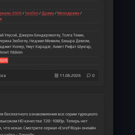
риалы 2026
/
SesDizi
/
Драма
/
Мелодрама
/
и
тай Улусой, Джерен Бендерлиоглу, Толга Текин,
 Фериха Эюбоглу, Неджип Мемили, Бюшра Девели,
Маджит Копер, Умут Карадаг, Ахмет Рифат Шунгар,
met Yildirim
2026
оса
11.06.2026
0
ля бесплатного ознакомления все серии турецкого
 в высоком HD качестве 720-1080p. Теперь нет
 что искал. Смотрите сериал «Esref Rüya» онлайн
а сайте - ТурокРу.