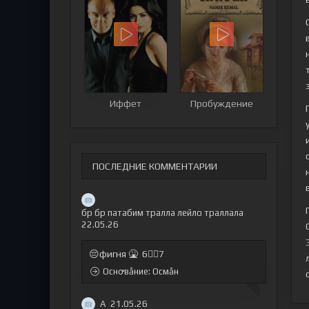
Иффет
Пробуждение
ПОСЛЕДНИЕ КОММЕНТАРИИ
бр бр патабим тралла лейло траллала
22.05.26
😔фигня 🤮 6🤷‍♂7
Оснꝍвẫние: Осмẫн
А
21.05.26