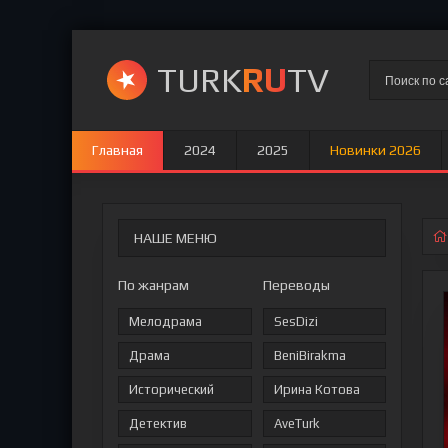
TURK
RU
TV
Главная
2024
2025
Новинки 2026
НАШЕ МЕНЮ
По жанрам
Переводы
Мелодрама
SesDizi
Драма
BeniBirakma
Исторический
Ирина Котова
Детектив
AveTurk