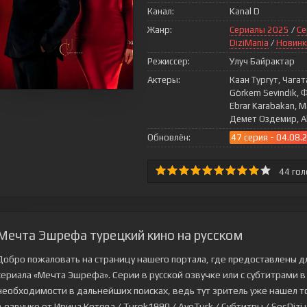
Канал:
Kanal D
Жанр:
Сериалы 2025
/
Се
DiziMania
/
Новинк
Режиссер:
Улуч Байрактар
Актеры:
Каан Тургут, Чага
Görkem Sevindik,
Ebrar Karabakan, 
Демет Оздемир, Ah
Обновлён:
47 серия - 04.08.
44
гол
Мечта Эшрефа турецкий кино на русском
Добро пожаловать на страницу нашего портала, где предоставлены д
сериала
«Мечта Эшрефа»
. Серии в русской озвучке или с субтитрами
необходимости в дальнейших поисках, ведь тут зритель уже нашел то,
в озвучке от Ирина Котова / Turok1990 / AveTurk / Субтитры / SesDizi н