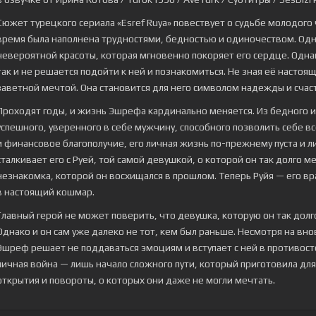
Сюжет турецкого сериала «Esref Ruya» повествует о судьбе молодого
время была наполнена трудностями, бедностью и одиночеством. Од
невероятной красоты, которая мгновенно покоряет его сердце. Одна
так и не решается подойти к ней и познакомиться. Не зная её настоя
заветной мечтой. Она становится для него символом надежды и счас
Проходят годы, и жизнь Эшрефа кардинально меняется. Из бедного
успешного, уверенного в себе мужчину, способного позволить себе всё
и финансовое благополучие, его личная жизнь по-прежнему пуста и 
сталкивает его с Руей, той самой девушкой, о которой он так долго м
незнакомка, которой он восхищался в прошлом. Теперь Руйя — его в
в настоящий кошмар.
Главный герой не может поверить, что девушка, которую он так долг
Однако и он сам уже далеко не тот, кем был раньше. Несмотря на вн
Эшреф решает не поддаваться эмоциям и вступает с ней в противост
личная война — лишь начало сложного пути, который приготовила для
открытия и повороты, о которых они даже не могли мечтать.