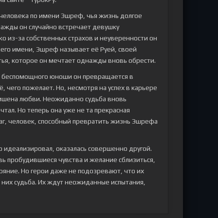
 человека по имени Эшреф, чья жизнь долгое
нажды он случайно встречает девушку
ко из-за собственных страхов и неуверенности он
щего имени, Эшреф называет её Руей, своей
тья, которое он мечтает однажды вновь обрести.
 и беспомощного юноши он превращается в
, чего пожелает. Но, несмотря на успех в карьере
лишена любви. Неожиданно судьба вновь
ечтал. Но теперь она уже не та прекрасная
раг, человек, способный превратить жизнь Эшрефа
о идеализировал, оказалась совершенно другой.
овь пробудившиеся чувства и желание сблизиться,
ояние. Но герои даже не подозревают, что их
 них судьба. Их ждут неожиданные испытания,