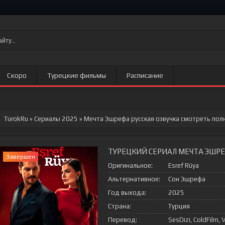
Скоро
Турецкие фильмы
Расписание
TurokRu
»
Сериалы 2025
» Мечта Эшрефа
русская озвучка смотреть пол
ТУРЕЦКИЙ СЕРИАЛ МЕЧТА ЭШРЕ
Завершен
Оригинальное:
Esref Rüya
Альтернативное:
Сон Эшрефа
Год выхода:
2025
Страна:
Турция
Перевод:
SesDizi, ColdFilm, V