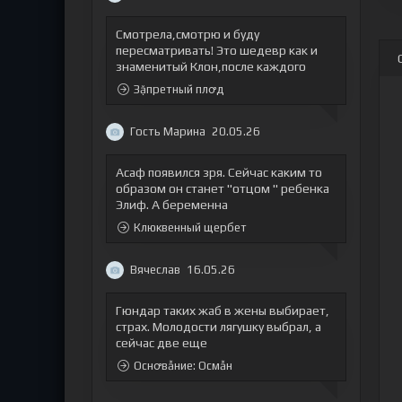
Смотрела,смотрю и буду
пересматривать! Это шедевр как и
знаменитый Клон,после каждого
Зặпретный плꝍд
Гость Марина
20.05.26
Асаф появился зря. Сейчас каким то
образом он станет "отцом " ребенка
Элиф. А беременна
Клюквенный щербет
Вячеслав
16.05.26
Гюндар таких жаб в жены выбирает,
страх. Молодости лягушку выбрал, а
сейчас две еще
Оснꝍвẫние: Осмẫн