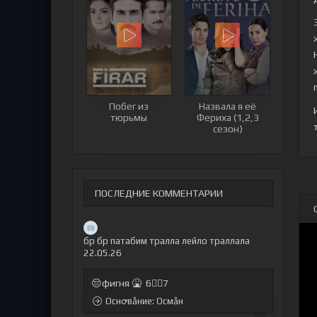
Побег из
Назвала я её
тюрьмы
Фериха (1,2,3
сезон)
ПОСЛЕДНИЕ КОММЕНТАРИИ
бр бр патабим тралла лейло траллала
22.05.26
😔фигня 🤮 6🤷‍♂7
Оснꝍвẫние: Осмẫн