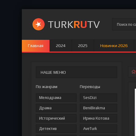
TURK
RU
TV
Главная
2024
2025
Новинки 2026
НАШЕ МЕНЮ
По жанрам
Переводы
Мелодрама
SesDizi
Драма
BeniBirakma
Исторический
Ирина Котова
Детектив
AveTurk