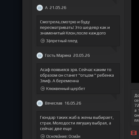
А
21.05.26
Смотрела,смотрю и буду
пересматривать! Это шедевр как и
знаменитый Клон,после каждого
Зặпретный плꝍд
Гость Марина
20.05.26
Асаф появился зря. Сейчас каким то
образом он станет "отцом " ребенка
Элиф. А беременна
Клюквенный щербет
До
се
Вячеслав
16.05.26
72
а 
он
Гюндар таких жаб в жены выбирает,
пл
страх. Молодости лягушку выбрал, а
сейчас две еще
Оснꝍвẫние: Осмẫн