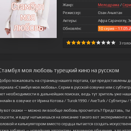
Жанр:
Мелодрама
/
Сери
Режиссер:
Озан Ачыктан
Актеры:
Афра Сарачоглу, Э
Обновлён:
10 серия - 17.05.
3
голо
Стамбул моя любовь турецкий кино на русском
Добро пожаловать на страницу нашего портала, где предоставлены д
сериала
«Стамбул моя любовь»
. Серии в русской озвучке или с субти
нет необходимости в дальнейших поисках, ведь тут зритель уже нашел
онлайн в озвучке от Ирина Котова / Turok1990 / AveTurk / Субтитры / S
Ну вот скажи — можно ли вообще любовь просчитать? Представь, ты
соцсети, и вдруг натыкаешься на описание такого вот эксперимента
головой и калькулятором вместо сердца пытается создать искусствен
даже забавно — новейшие алгоритмы, машинное обучение, а по итог