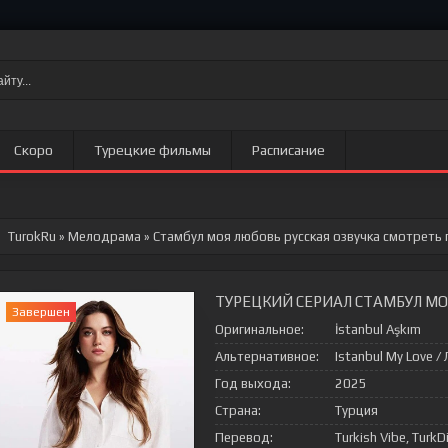
Скоро
Турецкие фильмы
Расписание
TurokRu
»
Мелодрама
» Стамбул моя любовь
русская озвучка смотреть 
ТУРЕЦКИЙ СЕРИАЛ СТАМБУЛ МО
Завершен
Оригинальное:
İstanbul Aşkım
Альтернативное:
Istanbul My Love 
Год выхода:
2025
Страна:
Турция
Перевод:
Turkish Vibe, TurkD