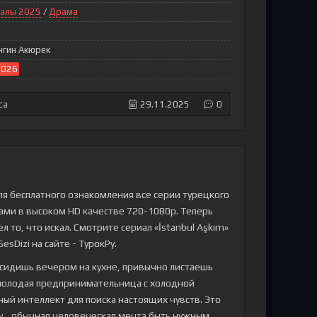
алы 2025
/
Драма
нгин Акюрек
2026
са
29.11.2025
0
ля бесплатного ознакомления все серии турецкого
трами в высоком HD качестве 720-1080p. Теперь
 то, что искал. Смотрите сериал «İstanbul Aşkım»
esDizi на сайте - ТурокРу.
 сидишь вечером на кухне, привычно листаешь
: молодая предпринимательница с холодной
ный интеллект для поиска настоящих чувств. Это
у… обычная человеческая мечта быть нужным.