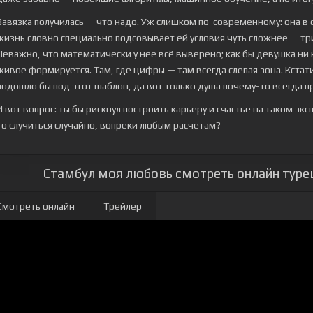
Завязка получилась — что надо. Уж слишком по-современному: она в
жизнь словно специально подсовывает ей условия чуть сложнее — три 
Неважно, что математически у нее всё выверено; как бы девушка ни
живое формируется. Там, где цифры — там всегда слепая зона. Кстат
подошло бы под этот шаблон, да вот только душа почему-то всегда п
И вот вопрос: ты бы рискнул построить карьеру и счастье на таком эк
то случиться случайно, вопреки любым расчетам?
Стамбул моя любовь смотреть онлайн турец
Смотреть онлайн
Трейлер