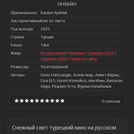
ОНЛАЙН
Оригинальное:
Kardan Aydınlık
Альтернативное:
Снег от света
Год выхода:
2025
Страна:
Турция
Канал:
Tabii
Жанр:
Исторический
/
Новинки
/
Сериалы 2025
/
Сериалы 2026
/
Скоро на сайте
Режиссер:
Yücel Hüdaverdi
Актеры:
Deniz Hamzaoglu, Эслем Акар, Ахмет Варлы,
Ezra ELS, Hazim Körmükcü, Али Ипин, Ramazan
Uygur, Реджеп Уста, Фуркан Калабалык
0
голосов
Снежный свет турецкий кино на русском