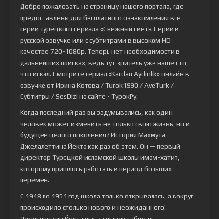
Добро пожаловать на страницу нашего портала, где
предоставлены для бесплатного ознакомления все
серии турецкого сериала
«Снежный свет»
. Серии в
русской озвучке или с субтитрами в высоком HD
качестве 720-1080p. Теперь нет необходимости в
дальнейших поисках, ведь тут зритель уже нашел то,
что искал. Смотрите сериал «Kardan Aydınlık» онлайн в
озвучке от Ирина Котова / Turok1990 / AveTurk /
Субтитры / SesDizi на сайте - ТурокРу.
Когда последний раз вы задумывались, как один
человек может изменить не только свою жизнь, но и
будущее целого поколения? История Махмута
Джелалеттина Йекта как раз об этом. Он — первый
директор Турецкой исламской школы имам-хатип,
которому пришлось работать в период больших
перемен.
С 1948 по 1951 год школа только открывалась, а вокруг
происходило столько нового и неожиданного!
Джелалеттин Йекта шаг за шагом собирал