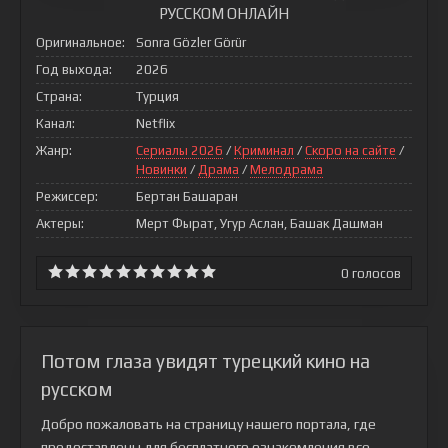
РУССКОМ ОНЛАЙН
Оригинальное:
Sonra Gözler Görür
Год выхода:
2026
Страна:
Турция
Канал:
Netflix
Жанр:
Сериалы 2026
/
Криминал
/
Скоро на сайте
/
Новинки
/
Драма
/
Мелодрама
Режиссер:
Бepтaн Бaшapaн
Актеры:
Мерт Фырат, Угур Аслан, Башак Дашман
0
голосов
Потом глаза увидят турецкий кино на
русском
Добро пожаловать на страницу нашего портала, где
предоставлены для бесплатного ознакомления все