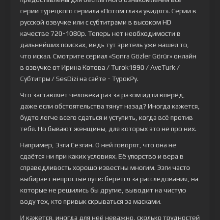
серии турецкого сериала
«Потом глаза увидят»
. Серии в
русской озвучке или с субтитрами в высоком HD
качестве 720-1080p. Теперь нет необходимости в
дальнейших поисках, ведь тут зритель уже нашел то,
что искал. Смотрите сериал «Sonra Gözler Görür» онлайн
в озвучке от Ирина Котова / Turok1990 / AveTurk /
Субтитры / SesDizi на сайте - ТурокРу.
Что заставляет человека раз за разом идти вперёд,
даже если обстоятельства тянут назад? Иногда кажется,
будто легче всего сдаться и уступить, когда всё против
тебя. Но бывают женщины, для которых это не про них.
Например, Эзги Сезгин. О ней говорят, что она не
сдаётся ни при каких условиях. Её упорство и вера в
справедливость хорошо известны многим. Эзги часто
выбирает непростые пути: берётся за расследования, на
которые не решились бы другие, выводит на чистую
воду тех, кто привык скрываться за масками.
И кажется, иногда для неё неважно, сколько трудностей