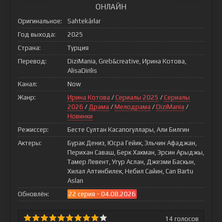
ОНЛАЙН
Оригинальное:
Sahtekârlar
Год выхода:
2025
Страна:
Турция
Перевод:
DiziMania, Greb&creative, Ирина Котова,
AlisaDirilis
Канал:
Now
Жанр:
Ирина Котова
/
Сериалы 2025
/
Сериалы
2026
/
Драма
/
Мелодрама
/
DiziMania
/
Новинки
Режиссер:
Бесте Султан Касапогуллары, Али Билгин
Актеры:
Бурак Дениз, Юсра Гейик, Эльчин Афаджан,
Перихан Саваш, Берк Хакман, Эрсин Арыджы,
Тамер Левент, Угур Аслан, Джезми Баскын,
Хилал Алтинбилек, Небил Сайин, Can Bartu
Aslan
Обновлён:
22 серия - 04.08.2026
14
голосов