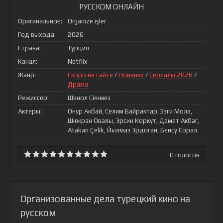
РУССКОМ ОНЛАЙН
Оригинальное:
Organize işler
Год выхода:
2026
Страна:
Турция
Канал:
Netflix
Жанр:
Скоро на сайте
/
Новинки
/
Сериалы 2026
/
Драма
Режиссер:
Шенол Сёнмез
Актеры:
Онур Акбай, Селим Байрактар, Эзги Мола,
Шюкран Овалы, Эрсин Коркут, Демет Акбаг,
Atakan Çelik, Йылмаз Эрдоган, Бенсу Сорал
0
голосов
Организованные дела турецкий кино на
русском