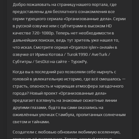
Добро пожаловать на страницу нашего портала, где
предоставлены для бесплатного ознакомления все
серии турецкого сериала
«Организованные дела»
. Серии
в русской озвучке или с субтитрами в высоком HD
качестве 720-1080p. Теперь нет необходимости в
дальнейших поисках, ведь тут зритель уже нашел то,
что искал. Смотрите сериал «Organize işler» онлайн в
озвучке от Ирина Котова / Turok1990 / AveTurk /
Субтитры / SesDizi на сайте - ТурокРу.
Когда вы в последний раз позволяли себе нырнуть с
головой в увлекательную историю, где всё смешалось —
страсть, опасность и чарующая атмосфера загадочного
города? Новый проект «Организованные дела»
предлагает взглянуть на знакомые сюжетные линии
другими глазами, будто вы сами оказались на
оживлённых улочках Стамбула, пропитанных солнечным
светом и тайнами.
Создатели с любовью обновили любимую вселенную,