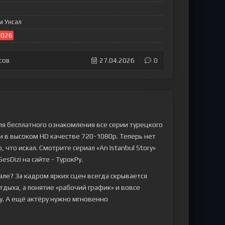
м Унсал
2026
сов
27.04.2026
0
ля бесплатного ознакомления все серии турецкого
ми в высоком HD качестве 720-1080p. Теперь нет
что искал. Смотрите сериал «An Istanbul Story»
esDizi на сайте - ТурокРу.
але? За кадром ярких сцен всегда скрывается
тдыха, а понятие «рабочий график» и вовсе
гу. А ещё актёру нужно мгновенно