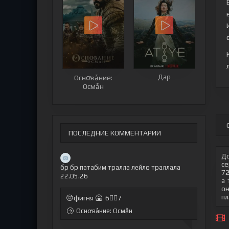
Дар
Оснꝍвẫние:
Осмẫн
ПОСЛЕДНИЕ КОММЕНТАРИИ
До
се
бр бр патабим тралла лейло траллала
72
22.05.26
а 
он
пл
😔фигня 🤮 6🤷‍♂7
Оснꝍвẫние: Осмẫн