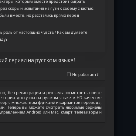
 актёры, которым вместе предстоит сыграть
ез ссоры и испытания на пути к своему счастью.
 были вместе, но расстались прямо перед
ь роль от настоящих чувств? Как вы думаете,
иду?
ий сериал на русском языке!
Не работает?
но, без регистрации и рекламы посмотреть новые
 серии доступны на русском языке в HD качестве
плеер с множеством функций и вариантов перевода,
яции. Теперь вы можете смотреть любимые сериалы
 управлением Android или Mac, смарт-телевизоры и