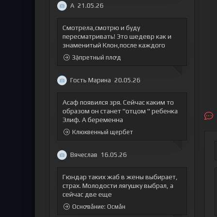
А
21.05.26
Смотрела,смотрю и буду
пересматривать! Это шедевр как и
знаменитый Клон,после каждого
Зặпретный плꝍд
Гость Марина
20.05.26
Асаф появился зря. Сейчас каким то
образом он станет "отцом " ребенка
Элиф. А беременна
Клюквенный щербет
Вячеслав
16.05.26
Гюндар таких жаб в жены выбирает,
страх. Молодости лягушку выбрал, а
сейчас две еще
Оснꝍвẫние: Осмẫн