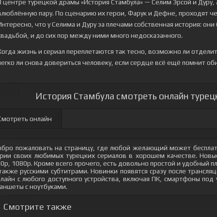
В центре турецкой драмы «История Стамбула» — Селим Эрсой и Дуру,
влюблённую пару. По сценарию их герои, Фарук и Дефне, проходят чер
Интересно, что у Селима и Дуру за плечами собственная история: они
свадьбой, и до сих пор между ними много недосказанного.
Когда жизнь и сериал переплетаются так тесно, возможно ли отделит
легко ли снова довериться человеку, если сердце всё ещё помнит об
История Стамбула смотреть онлайн турецк
Смотреть онлайн
бро пожаловать на страницу, где любой желающий может бесплат
рии своих любимых турецких сериалов в хорошем качестве. Новые
0p, 1080p. Кроме всего прочего, есть довольно простой и удобный 
также русскими субтитрами. Новинки появятся сразу после трансл
лайн с любого доступного устройства, включая ПК, смартфоны под
аншеты с ноутбуками.
Смотрите также