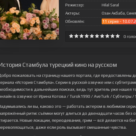
Режиссер:
Hilal Saral
Актеры:
Озан Акбаба, Сине
Обновлён:
11 серия - 10.07.
0
голо
История Стамбула турецкий кино на русском
Добро пожаловать на страницу нашего портала, где предоставлены д
сериала
«История Стамбула»
. Серии в русской озвучке или с субтитра
необходимости в дальнейших поисках, ведь тут зритель уже нашел то, 
онлайн в озвучке от Ирина Котова / Turok1990 / AveTurk / Субтитры / S
Задумывались ли вы, каково это — работать актером в любимом сери
напряжённый ритм: съёмки могут длиться до двенадцати часов без о
стирается. Новые локации, переодевания, грим — всё делается на бе
перевоплощаться, даже если роль вызывает смешанные чувства.