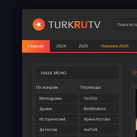
TURK
RU
TV
Главная
2024
2025
Новинки 2026
НАШЕ МЕНЮ
По жанрам
Переводы
Мелодрама
SesDizi
Драма
BeniBirakma
Исторический
Ирина Котова
Детектив
AveTurk