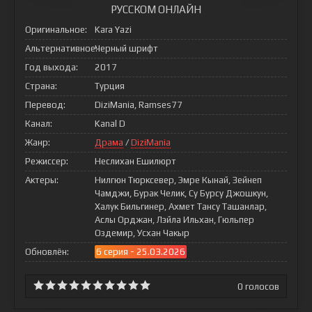
РУССКОМ ОНЛАЙН
Оригинальное:
Kara Yazi
Альтернативное:
Черный шрифт
Год выхода:
2017
Страна:
Турция
Перевод:
DiziMania, Ramses77
Канал:
Kanal D
Жанр:
Драма
/
DiziMania
Режиссер:
Неслихан Ешилюрт
Актеры:
Нилгюн Тюрксевер, Эмре Кынай, Зейнеп
Чамджи, Бурак Челик, Су Бурсу Джошкун,
Халук Бильгинер, Ахмет Тансу Ташанлар,
Аслы Орджан, Лэйла Ильхан, Гюльпер
Оздемир, Усхан Чакыр
Обновлён:
6 серия - 25.03.2026
0
голосов