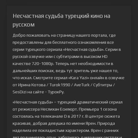
Несчастная судьба турецкий кино на
русском
Добро пожаловать на страницу нашего портала, где
предоставлены для бесплатного ознакомления все
серии турецкого сериала
«Несчастная судьба»
. Серии в
русской озвучке или с субтитрами в высоком HD
качестве 720-1080p. Теперь нет необходимости в
дальнейших поисках, ведь тут зритель уже нашел то,
что искал. Смотрите сериал «Kara Yazi» онлайн в озвучке
от Ирина Котова / Turok1990 / AveTurk / Субтитры /
SesDizi на сайте - ТурокРу.
«Несчастная судьба» – турецкий драматический сериал
от режиссера Неслихан Есилюрт. Премьера 1 сезона
состоялась на телеканале D в 2017 г. В центре сюжета
красивая, добрая девушка по имени Ярен. Природа
наделила ее покладистым характером. Ярен с ранних
лет подчинялась отцу, заботилась о младших сестрах и