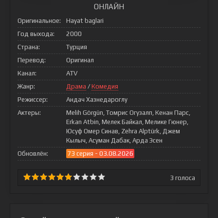
ОНЛАЙН
Оригинальное:
Hayat baglari
Год выхода:
2000
Страна:
Турция
Перевод:
Оригинал
Канал:
ATV
Жанр:
Драма
/
Комедия
Режиссер:
Андач Хазнедароглу
Актеры:
Melih Görgün, Томрис Огузалп, Кенан Парс,
Erkan Atbin, Мелек Байкал, Мелике Гюнер,
Юсуф Омер Синав, Zehra Alptürk, Джем
Кылыч, Асуман Дабак, Арда Эсен
Обновлён:
73 серия - 03.08.2026
3
голоса