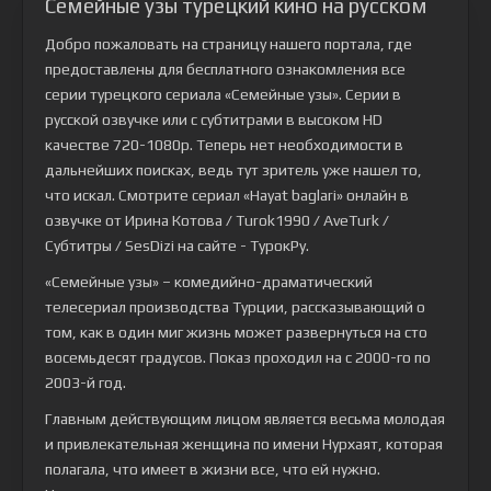
Семейные узы турецкий кино на русском
Добро пожаловать на страницу нашего портала, где
предоставлены для бесплатного ознакомления все
серии турецкого сериала
«Семейные узы»
. Серии в
русской озвучке или с субтитрами в высоком HD
качестве 720-1080p. Теперь нет необходимости в
дальнейших поисках, ведь тут зритель уже нашел то,
что искал. Смотрите сериал «Hayat baglari» онлайн в
озвучке от Ирина Котова / Turok1990 / AveTurk /
Субтитры / SesDizi на сайте - ТурокРу.
«Семейные узы» – комедийно-драматический
телесериал производства Турции, рассказывающий о
том, как в один миг жизнь может развернуться на сто
восемьдесят градусов. Показ проходил на с 2000-го по
2003-й год.
Главным действующим лицом является весьма молодая
и привлекательная женщина по имени Нурхаят, которая
полагала, что имеет в жизни все, что ей нужно.