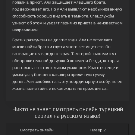
попали в приют. Али защищает младшего брата,
поддерживает его. Но у Али выявляют необыкновенную
способность хорошо видеть в темноте. Спецслужбы
узнают об этом и увозят парня из приюта в неизвестном
направлении.
Братья разлучены на долгие годы. Али не оставляет
мысли найти брата и спустя много лет ищет его. Он
возвращается в родные края. Там герой знакомится с
обворожительной девушкой по имени Севда, которая
рассталась с состоятельным ухажером. Красотка еще и
умыкнула у бывшего кавалера приличную сумму
денег...Али влюбляется в эту неординарную особу, но ее
жизнь полна тайн, и покоя ждать не приходится...
Никто не знает смотреть онлайн турецкий
сериал на русском языке!
Смотреть онлайн
Плеер 2