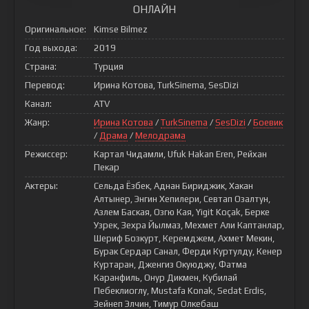
ОНЛАЙН
Оригинальное:
Kimse Bilmez
Год выхода:
2019
Страна:
Турция
Перевод:
Ирина Котова, TurkSinema, SesDizi
Канал:
ATV
Жанр:
Ирина Котова
/
TurkSinema
/
SesDizi
/
Боевик
/
Драма
/
Мелодрама
Режиссер:
Картал Чидамли, Ufuk Hakan Eren, Рейхан
Пекар
Актеры:
Сельда Ёзбек, Аднан Бириджик, Хакан
Алтынер, Энгин Хепилери, Севтап Озалтун,
Азлем Баская, Озгю Кая, Yigit Koçak, Берке
Узрек, Зехра Йылмаз, Мехмет Али Каптанлар,
Шериф Бозкурт, Керемджем, Ахмет Мекин,
Бурак Сердар Санал, Ферди Куртулду, Кенер
Куртаран, Дженгиз Окуюджу, Фатма
Каранфиль, Онур Дикмен, Кубилай
Пебеклиоглу, Mustafa Konak, Sedat Erdis,
Зейнеп Элчин, Тимур Олкебаш